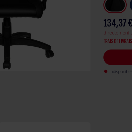
134,37 
directement 
FRAIS DE LIVRAI
indisponible
fiber_manual_record