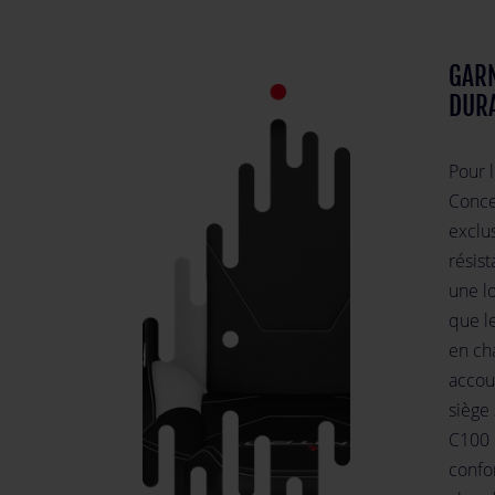
GARN
DUR
Pour 
Concep
exclu
résis
une lo
que le
en ch
accoud
siège 
C100 
confo