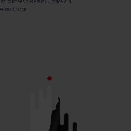
es journées d’été sur PC grâce à la
e respirante.
e