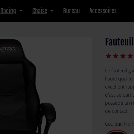
 Racing
Chaise
Bureau
Accessoires
Fauteui
star
star
star
star
Le fauteuil g
haute qualité
excellent rapp
d'assise part
possède un re
de contact.
Couleur:
Noir