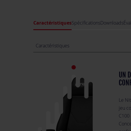
Caractéristiques
Spécifications
Downloads
Éva
Caractéristiques
UN D
CONF
Le Ni
jeu c
C100 
Conce