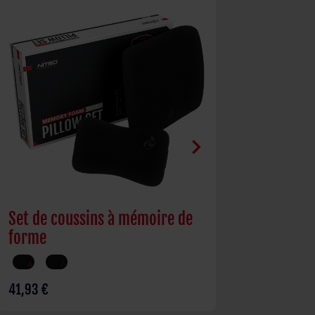
chevron_right
Set de coussins à mémoire de
Bureau D16E
forme
réglable él
41,93 €
361,26 €