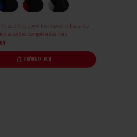
€
Vous devez payer les impôts et les taxes
aux autorités compétentes hors
SON
notifications_none
PRÉVENEZ-MOI