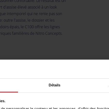
sionnel confortable. Le résultat est un
t d'assise élevé associé à un look
ique intemporel qui ne renie pas son
e: outre l'assise, le dossier et les
oirs épais, le C100 offre les lignes
iques familières de Nitro Concepts.
Détails
ies.
t.
e personnaliser le contenu et les annonces, d'offrir des fonctio