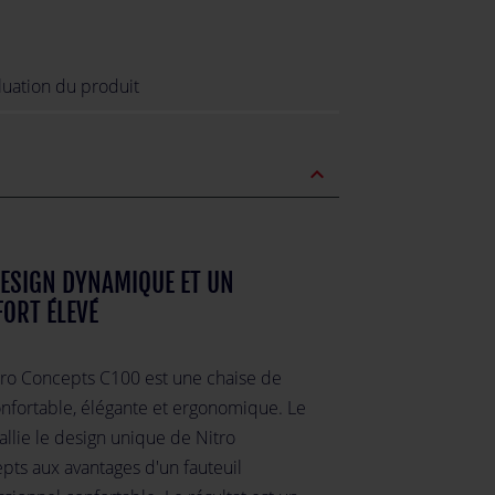
luation du produit
expand_less
ESIGN DYNAMIQUE ET UN
ORT ÉLEVÉ
tro Concepts C100 est une chaise de
onfortable, élégante et ergonomique. Le
allie le design unique de Nitro
pts aux avantages d'un fauteuil