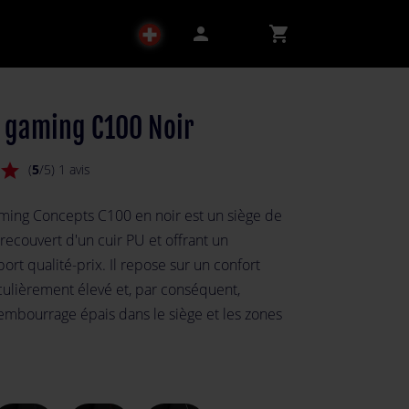
person
shopping_cart
l gaming C100 Noir
star
(
5
/5) 1 avis
aming Concepts C100 en noir est un siège de
 recouvert d'un cuir PU et offrant un
ort qualité-prix. Il repose sur un confort
iculièrement élevé et, par conséquent,
mbourrage épais dans le siège et les zones