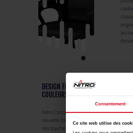
profes
confor
class
origin
accoud
dynam
DESIGN FRAIS AVEC ACCENTS DE
COULEURS OPTIONNELS
Consentement
Nitro Concepts confère au C100 une toute
nouvelle forme extérieure et la combine à
Ce site web utilise des cook
des touches de couleurs qui se démarquen
Les cookies nous permettent d