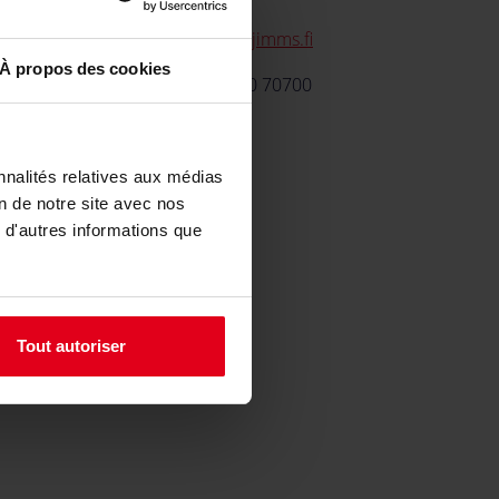
email
yritysmyynti@jimms.fi
À propos des cookies
local_phone
+358 (0) 29 70 70700
Jimm's PC-Store Oy
nnalités relatives aux médias
Lukkosepänkatu 7
on de notre site avec nos
20320 Turku
 d'autres informations que
Tout autoriser