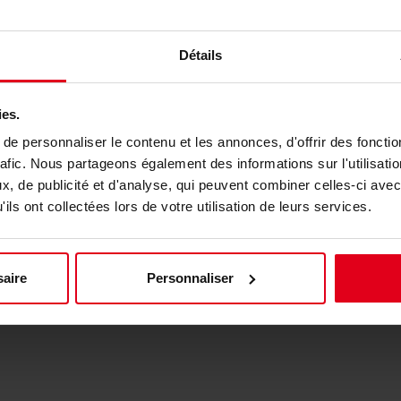
email
B2B@Caseking.pt
local_phone
+351 965155961
Détails
Avenida Santa Isabel
ies.
Parque industrial Meramar II, Armazém 4
e personnaliser le contenu et les annonces, d'offrir des fonctio
2635-047 Cabra Figa, Rio de Mouro
rafic. Nous partageons également des informations sur l'utilisati
Portugal
, de publicité et d'analyse, qui peuvent combiner celles-ci avec
ils ont collectées lors de votre utilisation de leurs services.
aire
Personnaliser