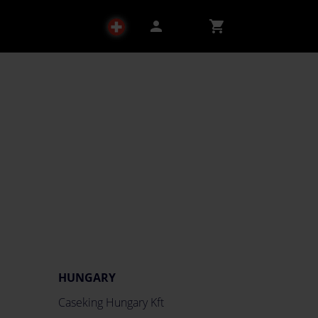
person
shopping_cart
HUNGARY
Caseking Hungary Kft