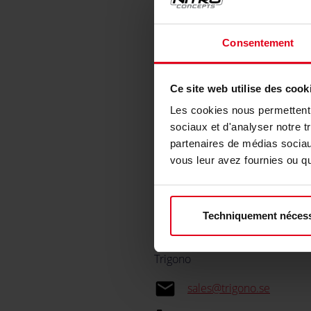
email
vcollet@caseking.de
insert_link
caseking.fr
Consentement
local_phone
+33 (0) 250082170
Ce site web utilise des cook
8 Place de L’Europe
Les cookies nous permettent d
14 200 Hérouville Saint-Clair
sociaux et d'analyser notre t
France
partenaires de médias sociaux
vous leur avez fournies ou qu'
Techniquement nécess
SWEDEN
Trigono
email
sales@trigono.se