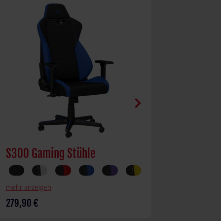
chevron_right
S300 Gaming Stühle
Memory Foa
mehr anzeigen
279,90 €
49,90 €