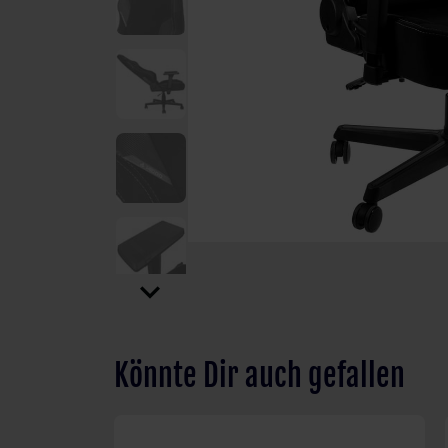
expand_more
Könnte Dir auch gefallen