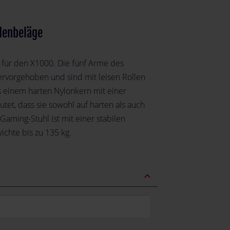
denbeläge
e für den X1000. Die fünf Arme des
rvorgehoben und sind mit leisen Rollen
s einem harten Nylonkern mit einer
et, dass sie sowohl auf harten als auch
aming-Stuhl ist mit einer stabilen
ichte bis zu 135 kg.
expand_less