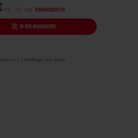
€
inkl. USt. zzgl.
VERSANDKOSTEN
add_shopping_cart
IN DEN WARENKORB
ersand in 1-3 Werktagen aus Berlin