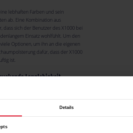
ine lebhaften Farben und sein
en ab. Eine Kombination aus
, dass sich der Benutzer des X1000 bei
ndenlangem Einsatz wohlfühlt. Um den
viele Optionen, um ihn an die eigenen
chaumpolsterung dafür, dass der X1000
ig ist.
ruckende Langlebigkeit
oliden Stahlrahmen stellt Nitro Concepts
r hat. Aber auch der für Sitzfläche und
Details
macht ihn bequem. Insgesamt garantiert
ndem deutschem Design und hochpräziser
aren Stuhl.
epts