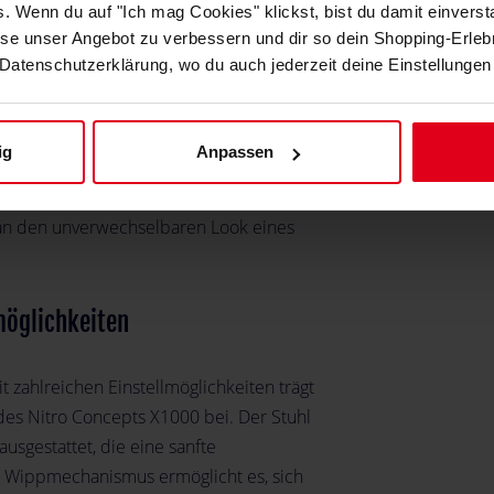
. Wenn du auf "Ich mag Cookies" klickst, bist du damit einverst
um-Polsterung
e unser Angebot zu verbessern und dir so dein Shopping-Erlebn
r Datenschutzerklärung, wo du auch jederzeit deine Einstellungen
 Vergleich zu früheren Versionen.
em attraktiven Objekt für zu Hause oder
ig
Anpassen
enlogo von Nitro Concepts auf die
gartigen geometrischen Nähten versehen.
 an den unverwechselbaren Look eines
möglichkeiten
t zahlreichen Einstellmöglichkeiten trägt
es Nitro Concepts X1000 bei. Der Stuhl
ausgestattet, die eine sanfte
er Wippmechanismus ermöglicht es, sich