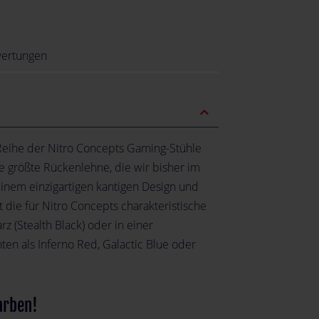
ertungen
expand_less
 Reihe der Nitro Concepts Gaming-Stühle
ie größte Rückenlehne, die wir bisher im
 einem einzigartigen kantigen Design und
die für Nitro Concepts charakteristische
rz (Stealth Black) oder in einer
en als Inferno Red, Galactic Blue oder
arben!