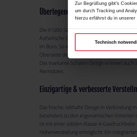
Zur Begrüßung gibt’s Cookies
Überlegener Komfort durch Premi
um durch Tracking und Analys
hierzu erfährst du in unsere
Die X1000-Serie macht einige Fortschritte im
Ästhetische Details machen den X1000 zu ein
Technisch notwend
im Büro. So wurde beispielsweise das Flamm
Oberseite des Stuhls gestickt und mit einzi
Das markante Schalen-Design erinnert auch
Rennsitzes.
Einzigartige & verbesserte Verstell
Das frische, lebhafte Design in Verbindung mi
besonders zu den ergonomischen Vorteilen d
ist mit einer soliden Klasse-4-Gasdruckfeder 
Höhenverstellung ermöglicht. Ein integriert