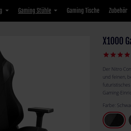
g
Gaming Stühle
Gaming Tische
Zubehör
X1000 G
star
star
star
star
Der Nitro Con
und feinen, b
futuristisches
Gaming-Einric
Farbe:
Schwa