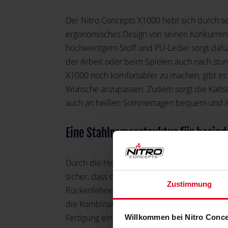
Der Nitro Concepts X1000 hebt sich durch se
ergonomisches Design von seinen Konkurrent
hochwertigem Stoff und PU-Leder sorgt dafür
der Arbeit oder beim Spielen auch nach stu
X1000 noch komfortabler zu machen, gibt es 
Wünsche anzupassen. Zudem sorgt die Kalts
auch an heißen Sommertagen bequem und luft
Eine Stahlramenstruktur für beeind
Durch die Herstellung des X1000 mit einem s
sicher, dass der Stuhl eine lange Lebensdaue
Zustimmung
Rückenlehne verwendete hochwertige Stoff 
die Kombination des X1000 aus hervorrage
Fertigung einen makellosen und extrem haltb
Willkommen bei Nitro Conc