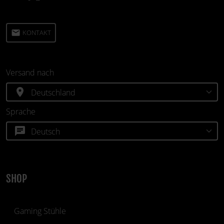
email
KONTAKT
Versand nach
location_on
Sprache
chat
SHOP
Gaming Stühle