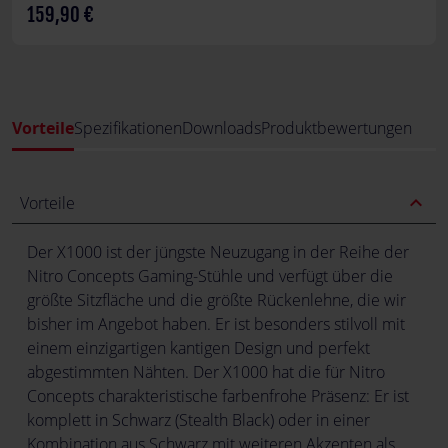
159,90 €
Vorteile
Spezifikationen
Downloads
Produktbewertungen
expand_less
Vorteile
Der X1000 ist der jüngste Neuzugang in der Reihe der
Nitro Concepts Gaming-Stühle und verfügt über die
größte Sitzfläche und die größte Rückenlehne, die wir
bisher im Angebot haben. Er ist besonders stilvoll mit
einem einzigartigen kantigen Design und perfekt
abgestimmten Nähten. Der X1000 hat die für Nitro
Concepts charakteristische farbenfrohe Präsenz: Er ist
komplett in Schwarz (Stealth Black) oder in einer
Kombination aus Schwarz mit weiteren Akzenten als