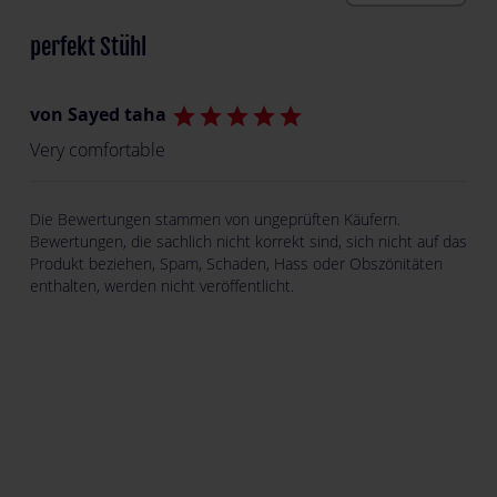
perfekt Stühl
von Sayed taha
star
star
star
star
star
Very comfortable
Die Bewertungen stammen von ungeprüften Käufern.
Bewertungen, die sachlich nicht korrekt sind, sich nicht auf das
Produkt beziehen, Spam, Schaden, Hass oder Obszönitäten
enthalten, werden nicht veröffentlicht.