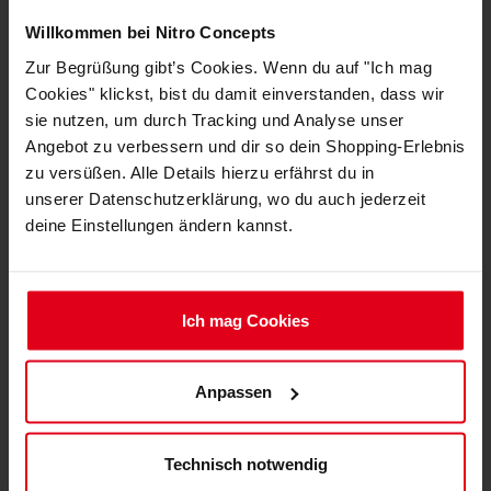
Breite Rückenlehne
55 cm
innen
Willkommen bei Nitro Concepts
Zur Begrüßung gibt’s Cookies. Wenn du auf "Ich mag
Breite Rückenlehne
56 cm
Cookies" klickst, bist du damit einverstanden, dass wir
außen, breitester Punkt
sie nutzen, um durch Tracking und Analyse unser
Höchste Sitzposition,
59 cm
Angebot zu verbessern und dir so dein Shopping-Erlebnis
einstellbar
zu versüßen. Alle Details hierzu erfährst du in
unserer Datenschutzerklärung, wo du auch jederzeit
Tiefste Sitzposition,
46 cm
deine Einstellungen ändern kannst.
einstellbar
Tiefe Sitzfläche
49.5 cm
Ich mag Cookies
Breite Sitzfläche innen
36 cm
Breite Sitzfläche außen,
54.5 cm
Anpassen
breitester Punkt
min. Gesamttiefe
56 cm
Technisch notwendig