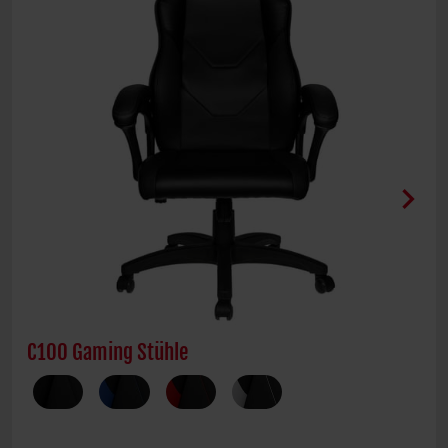
chevron_right
C100 Gaming Stühle