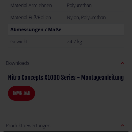
Material Armlehnen
Polyurethan
Material Fuß/Rollen
Nylon, Polyurethan
Abmessungen / Maße
Gewicht
24.7 kg
expand_less
Downloads
Nitro Concepts X1000 Series - Montageanleitung
DOWNLOAD
expand_less
Produktbewertungen