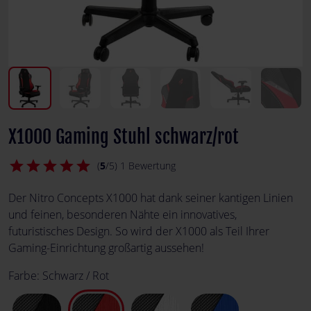
X1000 Gaming Stuhl schwarz/rot
star
star
star
star
star
(
5
/5) 1 Bewertung
Der Nitro Concepts X1000 hat dank seiner kantigen Linien
und feinen, besonderen Nähte ein innovatives,
futuristisches Design. So wird der X1000 als Teil Ihrer
Gaming-Einrichtung großartig aussehen!
Farbe:
Schwarz / Rot