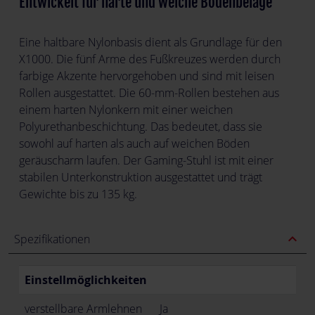
Entwickelt für harte und weiche Bodenbeläge
Eine haltbare Nylonbasis dient als Grundlage für den
X1000. Die fünf Arme des Fußkreuzes werden durch
farbige Akzente hervorgehoben und sind mit leisen
Rollen ausgestattet. Die 60-mm-Rollen bestehen aus
einem harten Nylonkern mit einer weichen
Polyurethanbeschichtung. Das bedeutet, dass sie
sowohl auf harten als auch auf weichen Böden
geräuscharm laufen. Der Gaming-Stuhl ist mit einer
stabilen Unterkonstruktion ausgestattet und trägt
Gewichte bis zu 135 kg.
expand_less
Spezifikationen
Einstellmöglichkeiten
verstellbare Armlehnen
Ja