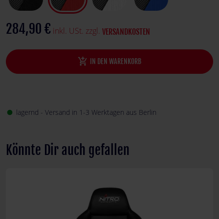
284,90 €
inkl. USt. zzgl.
VERSANDKOSTEN
add_shopping_cart
IN DEN WARENKORB
lagernd - Versand in 1-3 Werktagen aus Berlin
fiber_manual_record
Könnte Dir auch gefallen