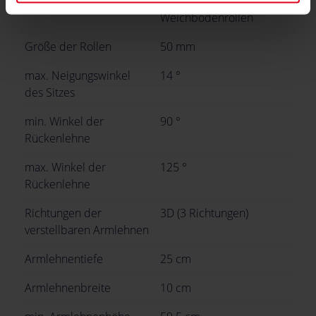
Typ der Rollen
Hartbodenrollen,
Weichbodenrollen
Größe der Rollen
50 mm
max. Neigungswinkel
14 °
des Sitzes
min. Winkel der
90 °
Rückenlehne
max. Winkel der
125 °
Rückenlehne
Richtungen der
3D (3 Richtungen)
verstellbaren Armlehnen
Armlehnentiefe
25 cm
Armlehnenbreite
10 cm