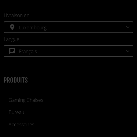
Livraison en
location_on
Langue
chat
PRODUITS
Gaming Chaises
Bureau
Accessoires