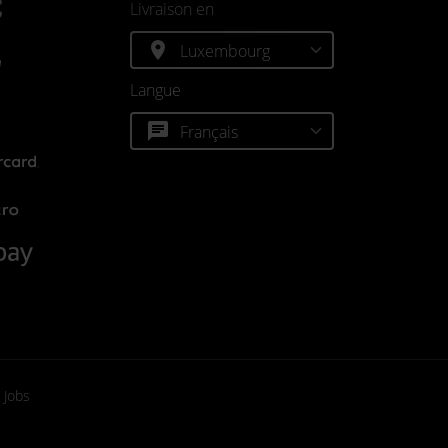
C
Livraison en
location_on
Langue
chat
Jobs