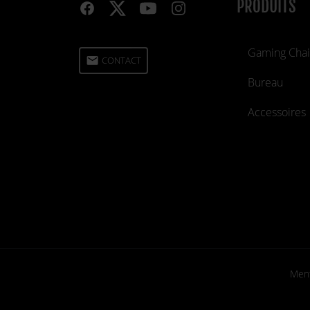
PRODUITS
Gaming Chai
email
CONTACT
Bureau
Accessoires
Ment