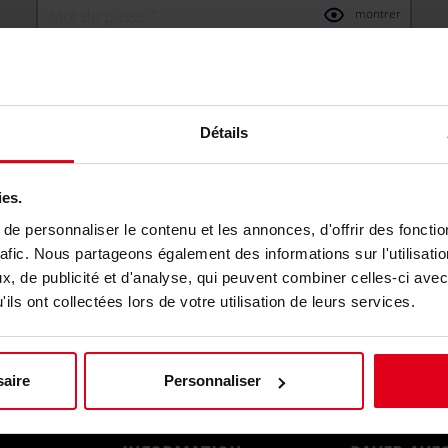
montrer
Mot de passe
* Champs requis
Si vous créez un compte, vous acceptez notre
modalités
et nos
déclaration de confidentialité
Détails
S'ENREGISTRER
ies.
e personnaliser le contenu et les annonces, d'offrir des fonctio
or
rafic. Nous partageons également des informations sur l'utilisati
, de publicité et d'analyse, qui peuvent combiner celles-ci avec
ils ont collectées lors de votre utilisation de leurs services.
Continue with Amazon
aire
Personnaliser