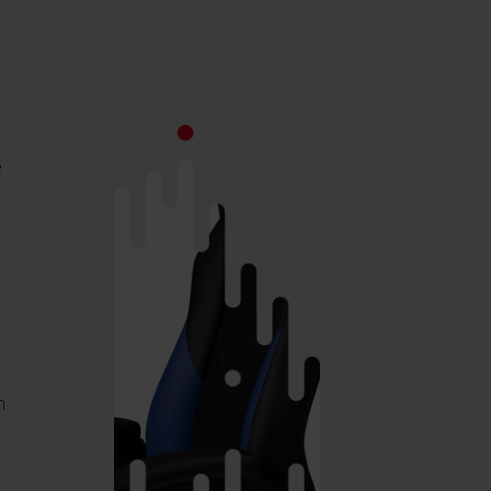
e
e
n