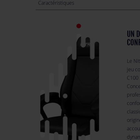
Caractéristiques
UN D
CONF
Le Ni
jeu c
C100 
Conce
profes
confor
class
origin
accoud
dynam