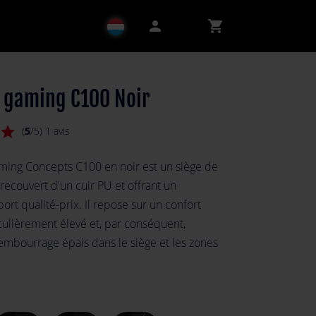
person
shopping_cart
l gaming C100 Noir
star
(
5
/5) 1 avis
aming Concepts C100 en noir est un siège de
 recouvert d'un cuir PU et offrant un
ort qualité-prix. Il repose sur un confort
iculièrement élevé et, par conséquent,
mbourrage épais dans le siège et les zones