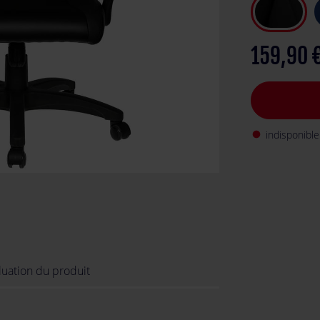
159,90 
indisponible
fiber_manual_record
luation du produit