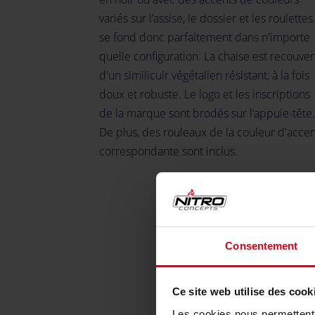
variés sur l’assise, le dossier et les roulettes.
se fond donc parfaitement dans n'importe
quelle configuration. La chaise est recouver
d'un similicuir végétalien résistant, à la fois
doux et robuste. Le logo et les inscriptions
de la marque sont brodés sur l’appuie-tête.
De plus, des rouleaux de la couleur d'accen
correspondante sont inclus.
Consentement
GARN
DUR
Ce site web utilise des cook
Les cookies nous permettent d