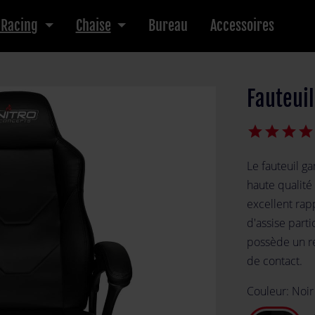
 Racing
Chaise
Bureau
Accessoires
Fauteui
star
star
star
star
Le fauteuil g
haute qualité
excellent rapp
d'assise part
possède un re
de contact.
Couleur:
Noir