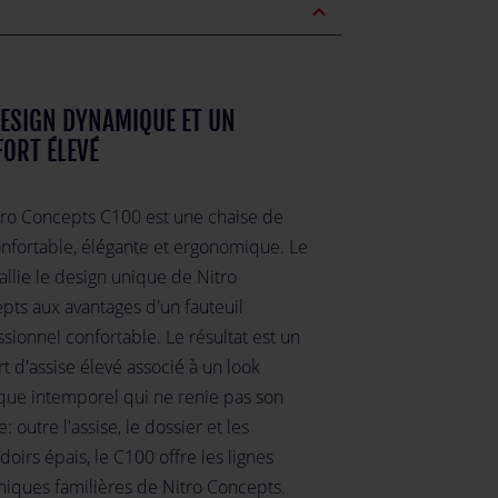
expand_less
ESIGN DYNAMIQUE ET UN
ORT ÉLEVÉ
tro Concepts C100 est une chaise de
onfortable, élégante et ergonomique. Le
allie le design unique de Nitro
pts aux avantages d'un fauteuil
sionnel confortable. Le résultat est un
t d'assise élevé associé à un look
ique intemporel qui ne renie pas son
e: outre l'assise, le dossier et les
oirs épais, le C100 offre les lignes
iques familières de Nitro Concepts.