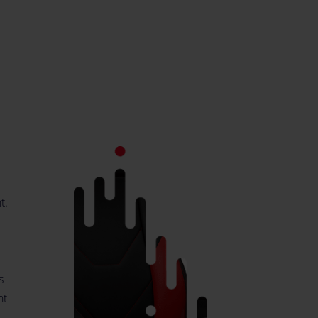
t.
e
s
nt