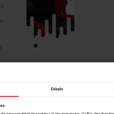
 Il
te
t
Détails
ISSAGE CONFORTABLE ET
ABLE
ies.
e personnaliser le contenu et les annonces, d'offrir des fonctio