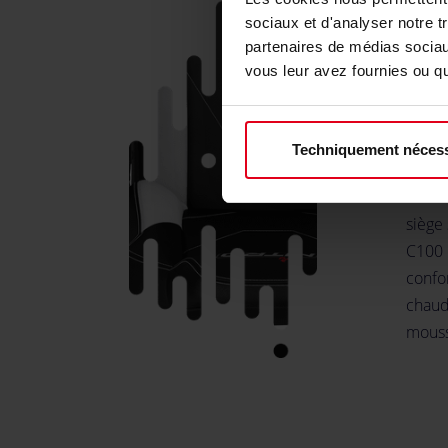
Pour 
sociaux et d'analyser notre t
Concep
partenaires de médias sociaux
exclu
vous leur avez fournies ou qu'
résis
une lo
que le
Techniquement nécess
en ch
accoud
siège 
C100 
confo
chaud
mouss