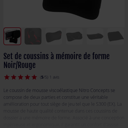
Set de coussins à mémoire de forme
Noir/Rouge
star
star
star
star
star
(
5
/5) 1 avis
Le coussin de mousse viscoélastique Nitro Concepts se
compose de deux parties et constitue une véritable
amélioration pour tout siège de jeu tel que le S300 (EX). La
mousse de haute qualité contenue dans ces coussins de
dossier a une mémoire de forme. Associé à une conception
ingénieuse et ergonomique, il garantit un confort d'assise