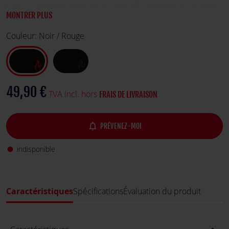
particulièrement élevé et soulage efficacement la colonne
MONTRER PLUS
vertébrale même après plusieurs heures assis.
Couleur:
Noir / Rouge
49,90 €
TVA incl. hors
FRAIS DE LIVRAISON
notifications_none
PRÉVENEZ-MOI
indisponible
fiber_manual_record
Caractéristiques
Spécifications
Évaluation du produit