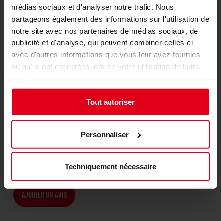
médias sociaux et d'analyser notre trafic. Nous
DÉTAILS TECHNIQUES
partageons également des informations sur l'utilisation de
notre site avec nos partenaires de médias sociaux, de
Dimensions: 900 x 3 x 400 mm (L x H x P)
publicité et d'analyse, qui peuvent combiner celles-ci
Bords: cousus
avec d'autres informations que vous leur avez fournies
Emballage: Carton
ou qu'ils ont collectées lors de votre utilisation de leurs
services.
MATÉRIAUX
Tout autoriser
Tissu (dessus)
Caoutchouc (bas)
Personnaliser
expand_less
Évaluation du produit
Techniquement nécessaire
AJOUTER UN AVIS