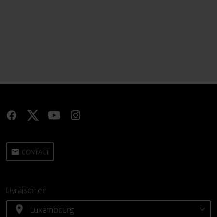
email
CONTACT
Livraison en
location_on