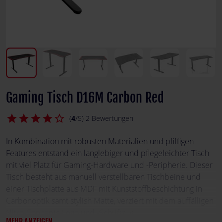
Gaming Tisch D16M Carbon Red
star
star
star
star
star_border
(
4
/5) 2 Bewertungen
In Kombination mit robusten Materialien und pfiffigen
Features entstand ein langlebiger und pflegeleichter Tisch
mit viel Platz für Gaming-Hardware und -Peripherie. Dieser
Tisch besteht aus manuell verstellbaren Tischbeine und
einer Tischplatte aus MDF mit Kunststoffbeschichtung in
Carbonoptik samt stylish Matte, verziert mit dem auffälligen
Nitro-Concepts-Logo und -Schriftzug.
MEHR ANZEIGEN