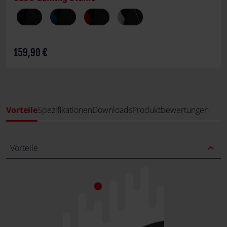
159,90 €
Vorteile
Spezifikationen
Downloads
Produktbewertungen
expand_less
Vorteile