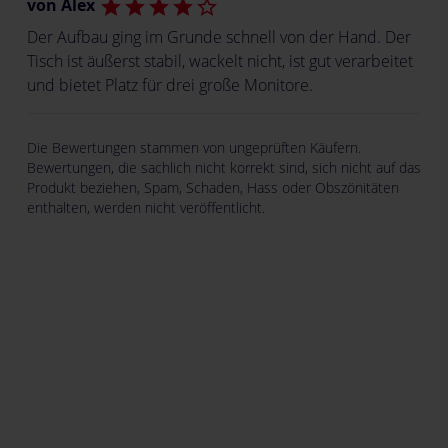
von Alex
star
star
star
star
star_border
Der Aufbau ging im Grunde schnell von der Hand. Der
Tisch ist äußerst stabil, wackelt nicht, ist gut verarbeitet
und bietet Platz für drei große Monitore.
Die Bewertungen stammen von ungeprüften Käufern.
Bewertungen, die sachlich nicht korrekt sind, sich nicht auf das
Produkt beziehen, Spam, Schaden, Hass oder Obszönitäten
enthalten, werden nicht veröffentlicht.