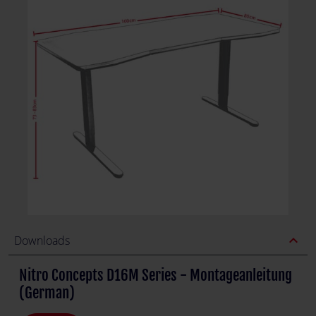
expand_less
Downloads
Nitro Concepts D16M Series - Montageanleitung
(German)