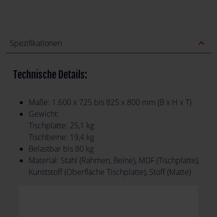
expand_less
Spezifikationen
Technische Details:
Maße: 1.600 x 725 bis 825 x 800 mm (B x H x T)
Gewicht:
Tischplatte: 25,1 kg
Tischbeine: 19,4 kg
Belastbar bis 80 kg
Material: Stahl (Rahmen, Beine), MDF (Tischplatte),
Kunststoff (Oberfläche Tischplatte), Stoff (Matte)