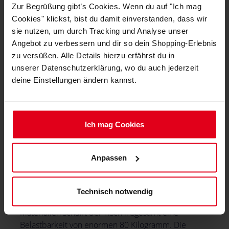
Zur Begrüßung gibt’s Cookies. Wenn du auf "Ich mag
Cookies" klickst, bist du damit einverstanden, dass wir
sie nutzen, um durch Tracking und Analyse unser
Angebot zu verbessern und dir so dein Shopping-Erlebnis
zu versüßen. Alle Details hierzu erfährst du in
unserer Datenschutzerklärung, wo du auch jederzeit
deine Einstellungen ändern kannst.
Ich mag Cookies
Anpassen
Die Tischbeine sind aus robustem Stahl gefertigt.
Die beiden Beine werden oben mit einem starken
Rahmen verbunden auf denen die Tischplatten
Technisch notwendig
befestigt werden. Dank der hochwertigen
Materialien schafft der Tisch insgesamt eine
Belastbarkeit von enormen 80 Kilogramm. Die