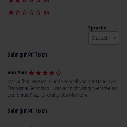
star
star_border
star_border
star_border
star_border
(0)
Sprache
Sehr gut PC TIsch
von Alex
star
star
star
star
star_border
Der Aufbau ging im Grunde schnell von der Hand. Der
Tisch ist äußerst stabil, wackelt nicht, ist gut verarbeitet
und bietet Platz für drei große Monitore.
Sehr gut PC TIsch