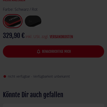
Farbe:
Schwarz / Rot
329,90 €
inkl. USt. zzgl.
VERSANDKOSTEN
notifications_none
BENACHRICHTIGE MICH
nicht verfügbar - Verfügbarkeit unbekannt
fiber_manual_record
Könnte Dir auch gefallen