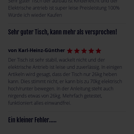
Sehr guter Tisch der aufbau ist Kinderleicht und der
Elektrische antrieb ist super leise Preisleistung 100%
Würde ich wieder Kaufen
Sehr guter Tisch, kann mehr als versprochen!
von Karl-Heinz-Günther
star
star
star
star
star
Der Tisch ist sehr stabil, wackelt nicht und der
elektrische Antrieb ist leise und zuverlässig. In einigen
Artikeln wird gesagt, dass der Tisch nur 26kg heben
kann. Dies stimmt nicht, er kann bis zu 70kg elektrisch
hoch/runter bewegen. In der Anleitung steht auch
nirgends etwas von 26kg. Mehrfach getestet,
funktioniert alles einwandfrei.
Ein kleiner Fehler.....