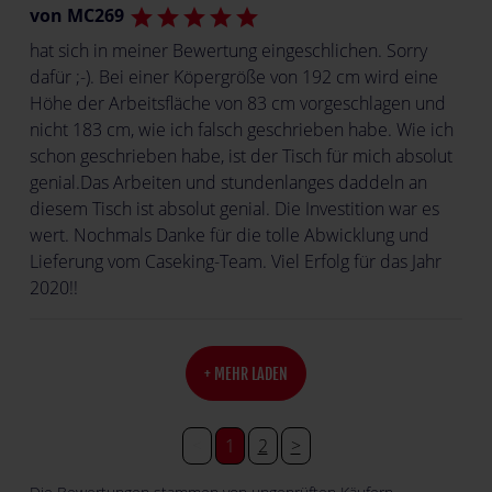
von MC269
star
star
star
star
star
hat sich in meiner Bewertung eingeschlichen. Sorry
dafür ;-). Bei einer Köpergröße von 192 cm wird eine
Höhe der Arbeitsfläche von 83 cm vorgeschlagen und
nicht 183 cm, wie ich falsch geschrieben habe. Wie ich
schon geschrieben habe, ist der Tisch für mich absolut
genial.Das Arbeiten und stundenlanges daddeln an
diesem Tisch ist absolut genial. Die Investition war es
wert. Nochmals Danke für die tolle Abwicklung und
Lieferung vom Caseking-Team. Viel Erfolg für das Jahr
2020!!
+ MEHR LADEN
<
1
2
>