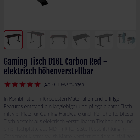
Gaming Tisch D16E Carbon Red -
elektrisch höhenverstellbar
star
star
star
star
star
(
5
/5) 6 Bewertungen
In Kombination mit robusten Materialien und pfiffigen
Features entstand ein langlebiger und pflegeleichter Tisch
mit viel Platz für Gaming-Hardware und -Peripherie. Dieser
Tisch besteht aus elektrisch verstellbaren Tischbeinen und
eine Tischplatte aus MDF mit Kunststoffbeschichtung in
Carbonoptik samt stylish Matte, verziert mit dem auffälligen