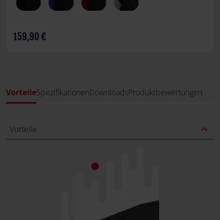
159,90 €
Vorteile
Spezifikationen
Downloads
Produktbewertungen
expand_less
Vorteile