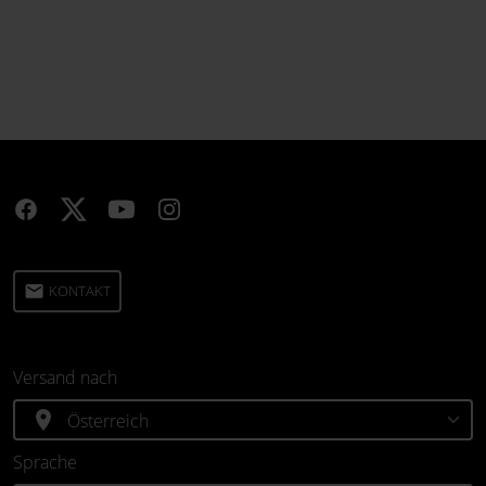
email
KONTAKT
Versand nach
location_on
Sprache