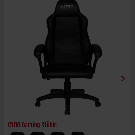
chevron_right
C100 Gaming Stühle