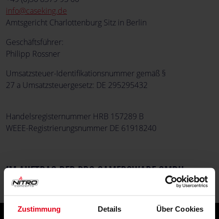
info@caseking.de
Amtsgericht Charlottenburg Sitz in Berlin
Geschäftsführer:
Philipp Rossner
Umsatzsteuer-Identifikationsnummer gemäß §
27 a Umsatzsteuergesetz: DE 295295432
Handelsregisternummer HRB 157289 B
WEEE-Registrierungsnummer DE 61918240
IM AUFTRAG DER PRO GAMERSWARE GMBH
Zustimmung
Details
Über Cookies