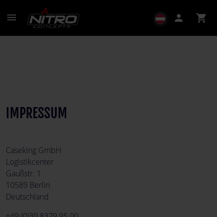
menu
person
shopping_cart
IMPRESSUM
Caseking GmbH
Logistikcenter
Gaußstr. 1
10589 Berlin
Deutschland
+49 (0)30 8379 95 00