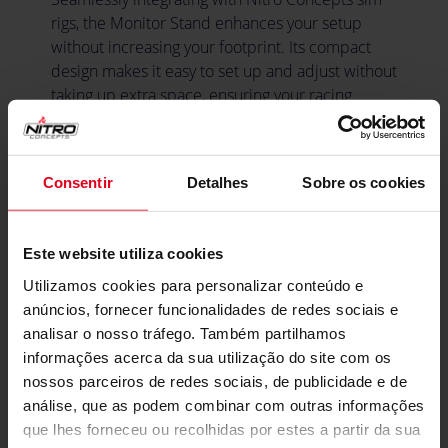
rigs, the Monitor Stand enhances your setup
without increasing your footprint. Its compact
design makes it easy to set up and adjust without
taking up extra space, ensuring your racing
environment remains efficient, organized, and
clutter-free for a fully immersive and distraction-
free experience.
Consentir
Detalhes
Sobre os cookies
expand_less
Especificações
Este website utiliza cookies
Utilizamos cookies para personalizar conteúdo e
anúncios, fornecer funcionalidades de redes sociais e
Cor
analisar o nosso tráfego. Também partilhamos
Cor Principal
Preto
informações acerca da sua utilização do site com os
nossos parceiros de redes sociais, de publicidade e de
Materiais
análise, que as podem combinar com outras informações
que lhes forneceu ou recolhidas por estes a partir da sua
Materiais
Aço