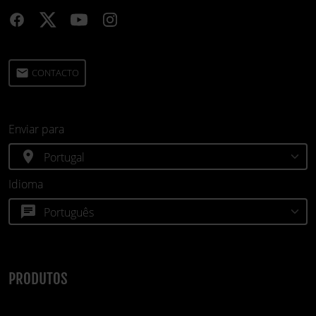
email
CONTACTO
Enviar para
location_on
Idioma
chat
PRODUTOS