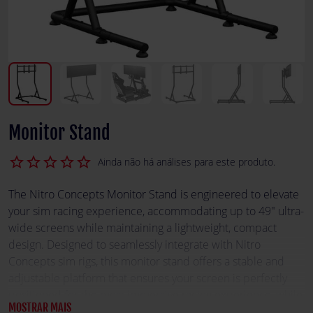
Monitor Stand
star_border
star_border
star_border
star_border
star_border
Ainda não há análises para este produto.
The Nitro Concepts Monitor Stand is engineered to elevate
your sim racing experience, accommodating up to 49" ultra-
wide screens while maintaining a lightweight, compact
design. Designed to seamlessly integrate with Nitro
Concepts sim rigs, this monitor stand offers a stable and
adjustable platform that ensures your screen is perfectly
positioned for the most immersive racing experience, while
MOSTRAR MAIS
the freestanding design avoids vibrations and the force