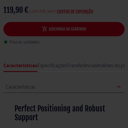
feedback of the wheel.
119,90 €
com IVA sem
CUSTOS DE EXPEDIÇÃO
add_shopping_cart
ADICIONAR AO CARRINHO
Poucas unidades
fiber_manual_record
Características
Especificações
Transferências
Análises do pr
expand_less
Características
Perfect Positioning and Robust
Support