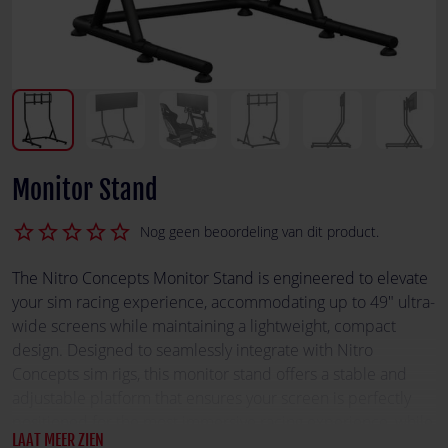
Monitor Stand
star_border
star_border
star_border
star_border
star_border
Nog geen beoordeling van dit product.
The Nitro Concepts Monitor Stand is engineered to elevate
your sim racing experience, accommodating up to 49" ultra-
wide screens while maintaining a lightweight, compact
design. Designed to seamlessly integrate with Nitro
Concepts sim rigs, this monitor stand offers a stable and
adjustable platform that ensures your screen is perfectly
positioned for the most immersive racing experience, while
LAAT MEER ZIEN
the freestanding design avoids vibrations and the force