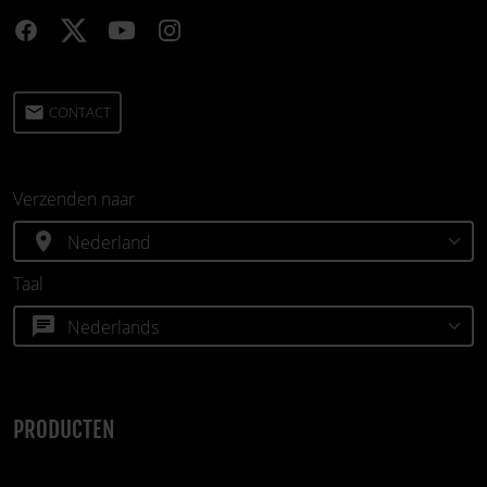
email
CONTACT
Verzenden naar
location_on
Taal
chat
PRODUCTEN