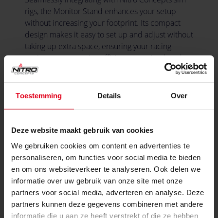
rigs, the Monitor Stand enhances your setup
without increasing your footprint. Its compact
design makes it easy to set up and adjust without
taking up extra space, ensuring your racing
environment remains efficient, organized, and
clutter-free for a fully immersive and distraction-
free experience.
Toestemming
Details
Over
expand_less
Specificaties
Deze website maakt gebruik van cookies
We gebruiken cookies om content en advertenties te
Kleur
personaliseren, om functies voor social media te bieden
en om ons websiteverkeer te analyseren. Ook delen we
Primaire kleur
Zwart
informatie over uw gebruik van onze site met onze
Materialen
partners voor social media, adverteren en analyse. Deze
partners kunnen deze gegevens combineren met andere
Materialen
Staal
informatie die u aan ze heeft verstrekt of die ze hebben