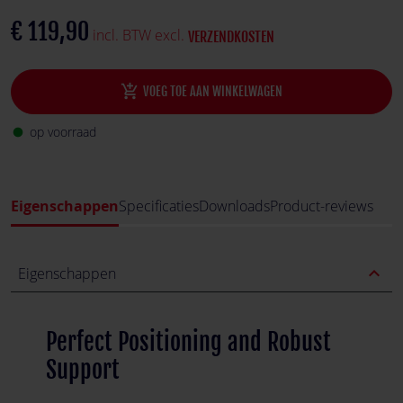
feedback of the wheel.
€ 119,90
incl. BTW excl.
VERZENDKOSTEN
add_shopping_cart
VOEG TOE AAN WINKELWAGEN
op voorraad
fiber_manual_record
Eigenschappen
Specificaties
Downloads
Product-reviews
expand_less
Eigenschappen
Perfect Positioning and Robust
Support