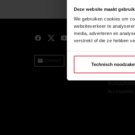
Deze website maakt gebruik
We gebruiken cookies om cont
websiteverkeer te analyseren
media, adverteren en analys
PRODUCTEN
verstrekt of die ze hebben v
Gamestoele
email
CONTACT
Technisch noodzakel
Gameburea
Bureaumatt
Accessoires