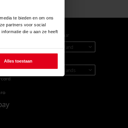
 media te bieden en om ons
ze partners voor social
nformatie die u aan ze heeft
T
Verzenden naar
location_on
Taal
Alles toestaan
chat