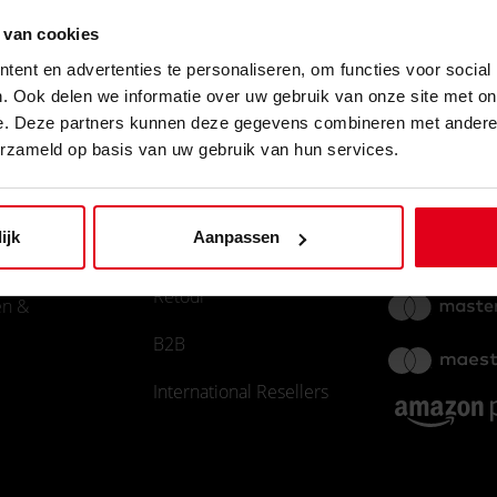
 van cookies
ent en advertenties te personaliseren, om functies voor social
. Ook delen we informatie over uw gebruik van onze site met on
e. Deze partners kunnen deze gegevens combineren met andere i
INFORMATIE
BETAAL ME
erzameld op basis van uw gebruik van hun services.
n
WITHDRAW FROM
ijk
Aanpassen
CONTRACT
us
Retour
en &
B2B
International Resellers