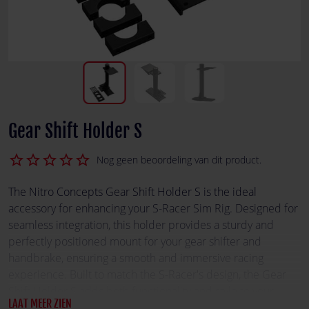
Gear Shift Holder S
star_border
star_border
star_border
star_border
star_border
Nog geen beoordeling van dit product.
The Nitro Concepts Gear Shift Holder S is the ideal
accessory for enhancing your S-Racer Sim Rig. Designed for
seamless integration, this holder provides a sturdy and
perfectly positioned mount for your gear shifter and
handbrake, ensuring a smooth and immersive racing
experience. Built to match the S-Racer's design, the Gear
Shift Holder S adds both functionality and style to your
LAAT MEER ZIEN
setup.