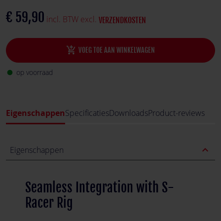
€ 59,90
incl. BTW excl.
VERZENDKOSTEN
add_shopping_cart
VOEG TOE AAN WINKELWAGEN
op voorraad
fiber_manual_record
Eigenschappen
Specificaties
Downloads
Product-reviews
expand_less
Eigenschappen
Seamless Integration with S-
Racer Rig