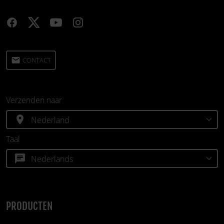
email
CONTACT
Verzenden naar
location_on
Taal
chat
PRODUCTEN