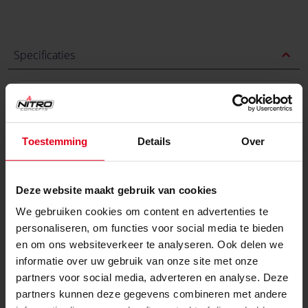
expand_less
Specificaties
Kleur
Primaire kleur
Zwart
Toestemming
Details
Over
Afmetingen
Lengte / diepte
13 cm
Deze website maakt gebruik van cookies
Breedte
18 cm
We gebruiken cookies om content en advertenties te
personaliseren, om functies voor social media te bieden
Hoogte
45 cm
en om ons websiteverkeer te analyseren. Ook delen we
informatie over uw gebruik van onze site met onze
Gewicht
5 kg
partners voor social media, adverteren en analyse. Deze
Materialen
partners kunnen deze gegevens combineren met andere