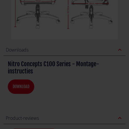
expand_less
Downloads
Nitro Concepts C100 Series - Montage-
instructies
DOWNLOAD
expand_less
Product-reviews