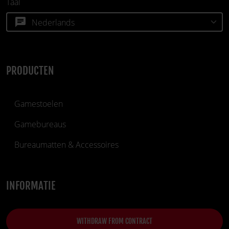
Taal
chat
PRODUCTEN
Gamestoelen
Gamebureaus
Bureaumatten & Accessoires
INFORMATIE
WITHDRAW FROM CONTRACT