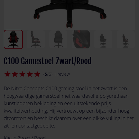
C100 Gamestoel Zwart/Rood
star
star
star
star
star
(
5
/5) 1 review
De Nitro Concepts C100 gaming stoel in het zwart is een
hoogwaardige gamerstoel met waardevolle polyurethaan
kunstlederen bekleding en een uitstekende prijs-
kwaliteitverhouding. Hij vertrouwt op een bijzonder hoog
zitcomfort en beschikt daarom over een dikke vulling in het
zit- en contactgedeelte.
Kleur:
Zwart / Rood