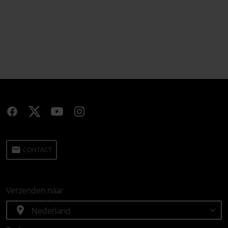
email
CONTACT
Verzenden naar
location_on