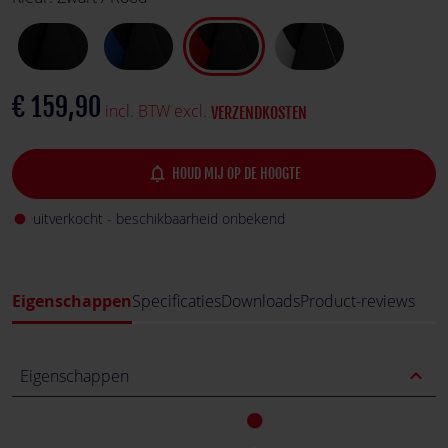
€ 159,90
incl. BTW excl.
VERZENDKOSTEN
notifications_none
HOUD MIJ OP DE HOOGTE
uitverkocht - beschikbaarheid onbekend
fiber_manual_record
Eigenschappen
Specificaties
Downloads
Product-reviews
expand_less
Eigenschappen