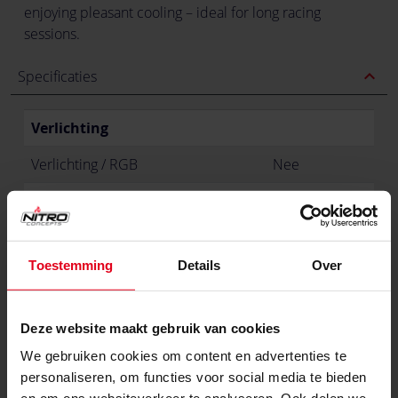
enjoying pleasant cooling – ideal for long racing
sessions.
expand_less
Specificaties
Verlichting
Verlichting / RGB
Nee
Kleur
Primaire kleur
Zwart
Toestemming
Details
Over
Materialen
Materialen
Plastic
Deze website maakt gebruik van cookies
We gebruiken cookies om content en advertenties te
expand_less
Product-reviews
personaliseren, om functies voor social media te bieden