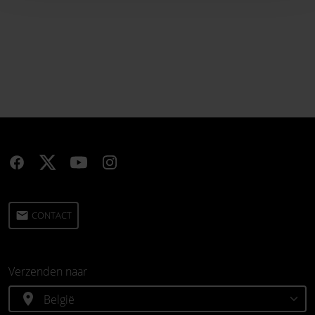
email
CONTACT
Verzenden naar
location_on