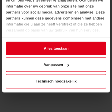
en om ons websiteverkeer te analyseren. Ook delen we
informatie over uw gebruik van onze site met onze
VOEG EEN BEOORDELING TOE
partners voor social media, adverteren en analyse. Deze
partners kunnen deze gegevens combineren met andere
Nog geen beoordeling van dit product.
informatie die u aan ze heeft verstrekt of die ze hebben
verzameld op basis van uw gebruik van hun services.
Alles toestaan
Aanpassen
Technisch noodzakelijk