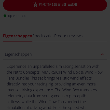
add_shopping_cart
VOEG TOE AAN WINKELWAGEN
op voorraad
fiber_manual_record
Eigenschappen
Specificaties
Product-reviews
expand_less
Eigenschappen
Experience an unparalleled sim racing sensation with
the Nitro Concepts IMMERSION Wind Box & Wind Flow
Fans Bundle! This set brings realistic wind effects
directly into your racing rig, providing an even more
intense driving experience. The Wind Box translates
telemetry data from your game into perceptible
airflows, while the Wind Flow Fans perfect the
simulation of driving wind. Feel the speed while