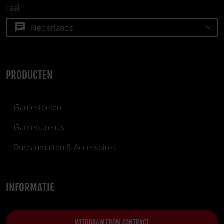
Taal
chat
PRODUCTEN
Gamestoelen
Gamebureaus
Bureaumatten & Accessoires
INFORMATIE
WITHDRAW FROM CONTRACT