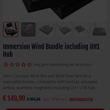
Immersion Wind Bundle including UH1
Hub
star_border
star_border
star_border
star_border
star_border
Nog geen beoordeling van dit product.
Nitro Concepts Wind Box and Wind Flow fans for a
noticeable breeze, compatible with Simhub, simulates
airflow, seamless integration, including UH1 USB hub
€ 149,90
incl. BTW excl.
€ 184,50
VERZENDKOSTEN