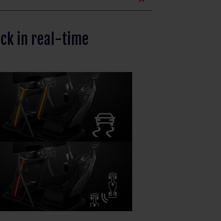
expand_less
ck in real-time