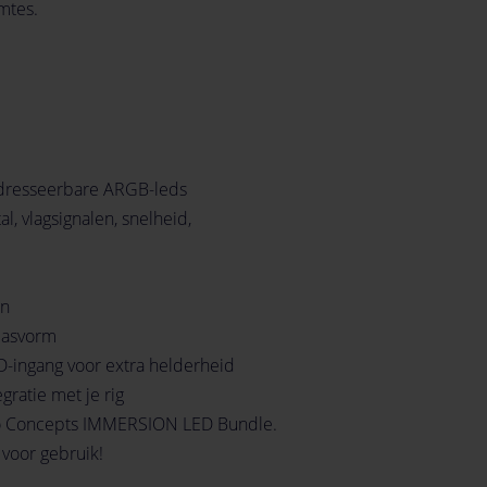
imtes.
 adresseerbare ARGB-leds
l, vlagsignalen, snelheid,
en
pasvorm
ingang voor extra helderheid
gratie met je rig
tro Concepts IMMERSION LED Bundle.
 voor gebruik!