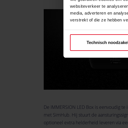
websiteverkeer te analyseren
media, adverteren en analys
verstrekt of die ze hebben v
Technisch noodzakel
De IMMERSION LED Box is eenvoudig te in
met SimHub. Hij stuurt de aansturingssign
optioneel extra helderheid leveren via ee