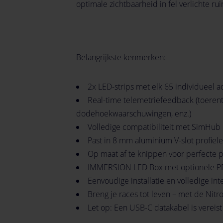
optimale zichtbaarheid in fel verlichte ru
Belangrijkste kenmerken:
2x LED-strips met elk 65 individueel
Real-time telemetriefeedback (toerenta
dodehoekwaarschuwingen, enz.)
Volledige compatibiliteit met SimHub
Past in 8 mm aluminium V-slot profiel
Op maat af te knippen voor perfecte 
IMMERSION LED Box met optionele PD-
Eenvoudige installatie en volledige inte
Breng je races tot leven – met de Ni
Let op: Een USB-C datakabel is vereist