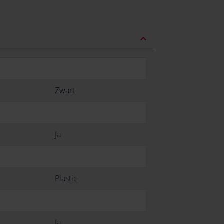
expand_less
Zwart
Ja
Plastic
Ja