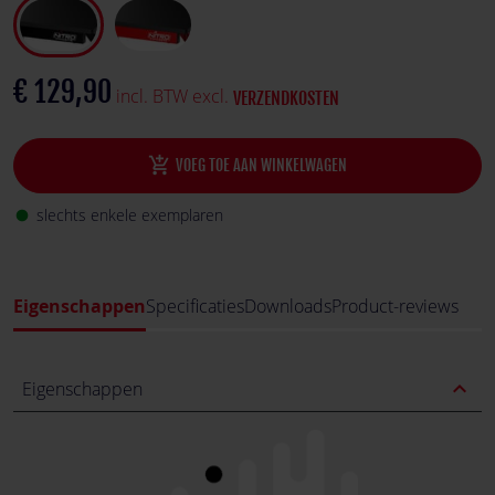
€ 129,90
incl. BTW excl.
VERZENDKOSTEN
add_shopping_cart
VOEG TOE AAN WINKELWAGEN
slechts enkele exemplaren
fiber_manual_record
Eigenschappen
Specificaties
Downloads
Product-reviews
expand_less
Eigenschappen