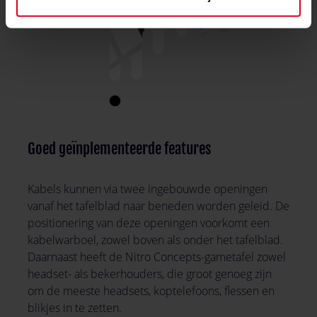
Goed geïnplementeerde features
Kabels kunnen via twee ingebouwde openingen
vanaf het tafelblad naar beneden worden geleid. De
positionering van deze openingen voorkomt een
kabelwarboel, zowel boven als onder het tafelblad.
Daarnaast heeft de Nitro Concepts-gametafel zowel
headset- als bekerhouders, die groot genoeg zijn
om de meeste headsets, koptelefoons, flessen en
blikjes in te zetten.