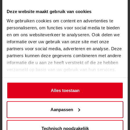
Design, ergonomie en hoog comfort! Deze
Deze website maakt gebruik van cookies
speeltafel is gemaakt in de onmiskenbare Nitro
We gebruiken cookies om content en advertenties te
Concepts stijl met haar karakteristieke kleuren. Het
personaliseren, om functies voor social media te bieden
zwart-rode kleurenprofiel is de perfecte aanvulling
en om ons websiteverkeer te analyseren. Ook delen we
op elke gaming-setup en een herkenbare
informatie over uw gebruik van onze site met onze
blikvanger.
partners voor social media, adverteren en analyse. Deze
partners kunnen deze gegevens combineren met andere
informatie die u aan ze heeft verstrekt of die ze hebben
verzameld op basis van uw gebruik van hun services.
Alles toestaan
Aanpassen
Technisch noodzakelijk