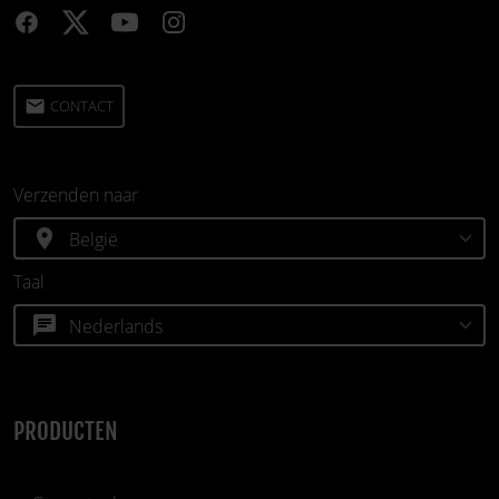
email
CONTACT
Verzenden naar
location_on
Taal
chat
PRODUCTEN