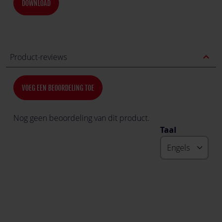
DOWNLOAD
expand_less
Product-reviews
VOEG EEN BEOORDELING TOE
Nog geen beoordeling van dit product.
Taal