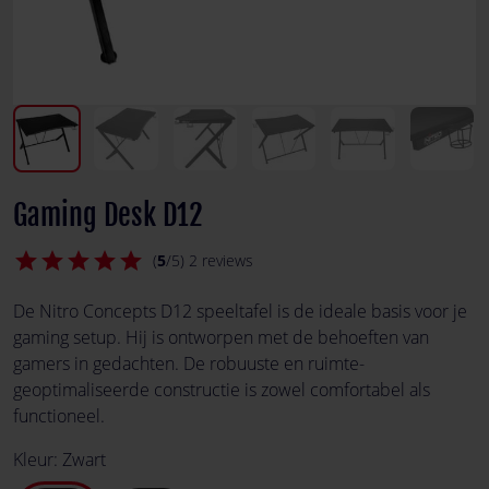
Gaming Desk D12
star
star
star
star
star
(
5
/5) 2 reviews
De Nitro Concepts D12 speeltafel is de ideale basis voor je
gaming setup. Hij is ontworpen met de behoeften van
gamers in gedachten. De robuuste en ruimte-
geoptimaliseerde constructie is zowel comfortabel als
functioneel.
Kleur:
Zwart