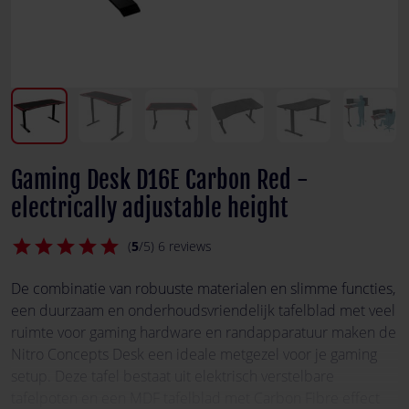
Gaming Desk D16E Carbon Red -
electrically adjustable height
star
star
star
star
star
(
5
/5) 6 reviews
De combinatie van robuuste materialen en slimme functies,
een duurzaam en onderhoudsvriendelijk tafelblad met veel
ruimte voor gaming hardware en randapparatuur maken de
Nitro Concepts Desk een ideale metgezel voor je gaming
setup. Deze tafel bestaat uit elektrisch verstelbare
tafelpoten en een MDF tafelblad met Carbon Fibre effect