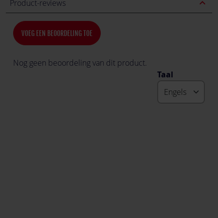
expand_less
Product-reviews
VOEG EEN BEOORDELING TOE
Nog geen beoordeling van dit product.
Taal