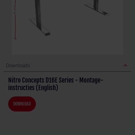
expand_less
Downloads
Nitro Concepts D16E Series - Montage-
instructies (English)
DOWNLOAD