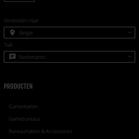
Verzenden naar
location_on
Taal
chat
PRODUCTEN
Gamestoelen
Gamebureaus
Bureaumatten & Accessoires