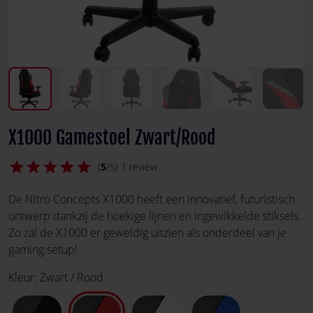
X1000 Gamestoel Zwart/Rood
star
star
star
star
star
(
5
/5) 1 review
De Nitro Concepts X1000 heeft een innovatief, futuristisch
ontwerp dankzij de hoekige lijnen en ingewikkelde stiksels.
Zo zal de X1000 er geweldig uitzien als onderdeel van je
gaming setup!
Kleur:
Zwart / Rood