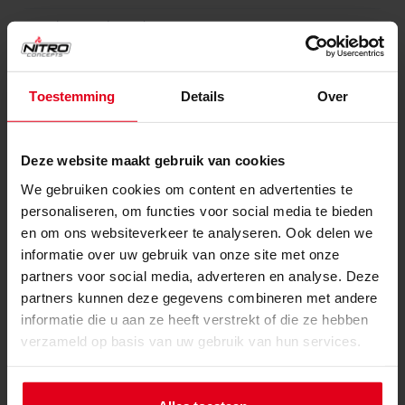
Rugleuning breedte
56 cm
(buitenafdimensie)
Hoogste zitpositie
59 cm
Toestemming
Details
Over
(verstelbaar)
Laagste zitpositie
46 cm
Deze website maakt gebruik van cookies
(verstelbaar)
We gebruiken cookies om content en advertenties te
Stoeldiepte
49.5 cm
personaliseren, om functies voor social media te bieden
en om ons websiteverkeer te analyseren. Ook delen we
Stoelbreedte
36 cm
informatie over uw gebruik van onze site met onze
(binnendimensie)
partners voor social media, adverteren en analyse. Deze
Stoelbreedte
54.5 cm
partners kunnen deze gegevens combineren met andere
(buitenafdimensie)
informatie die u aan ze heeft verstrekt of die ze hebben
verzameld op basis van uw gebruik van hun services.
Totale diepte min.
56 cm
Caster type
Harde Vloerwielen,