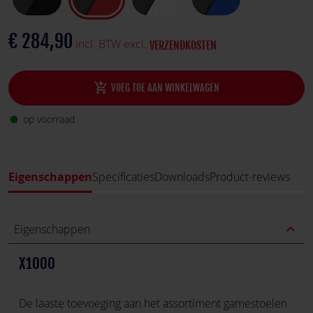
€ 284,90
incl. BTW excl.
VERZENDKOSTEN
add_shopping_cart
VOEG TOE AAN WINKELWAGEN
op voorraad
fiber_manual_record
Eigenschappen
Specificaties
Downloads
Product-reviews
expand_less
Eigenschappen
X1000
De laaste toevoeging aan het assortiment gamestoelen