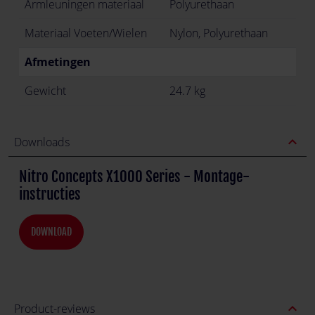
Armleuningen materiaal
Polyurethaan
Materiaal Voeten/Wielen
Nylon, Polyurethaan
Afmetingen
Gewicht
24.7 kg
expand_less
Downloads
Nitro Concepts X1000 Series - Montage-
instructies
DOWNLOAD
expand_less
Product-reviews