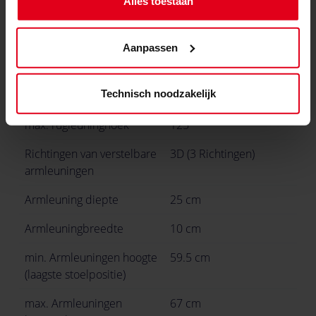
Alles toestaan
Zachte Vloerwielen
Caster maat
50 mm
Aanpassen
max. Zitkantelende hoek
14 °
Technisch noodzakelijk
min. rugleuninghoek
90 °
max. rugleuninghoek
125 °
Richtingen van verstelbare
3D (3 Richtingen)
armleuningen
Armleuning diepte
25 cm
Armleuningbreedte
10 cm
min. Armleuningen hoogte
59.5 cm
(laagste stoelpositie)
max. Armleuningen
67 cm