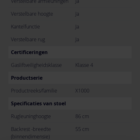
Verstelbare armleuningen
Ja
Verstelbare hoogte
Ja
Kantelfunctie
Ja
Verstelbare rug
Ja
Certificeringen
Gasliftveiligheidsklasse
Klasse 4
Productserie
Productreeks/familie
X1000
Specificaties van stoel
Rugleuninghoogte
86 cm
Backrest -breedte
55 cm
(binnendimensie)