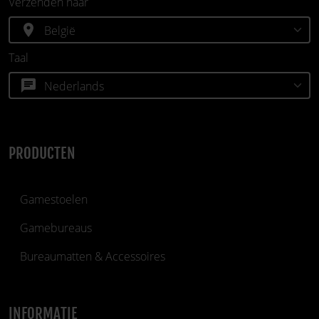
Verzenden naar
location_on
Taal
chat
PRODUCTEN
Gamestoelen
Gamebureaus
Bureaumatten & Accessoires
INFORMATIE