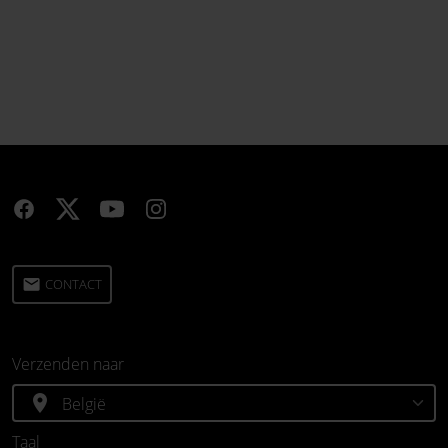
email
CONTACT
Verzenden naar
location_on
Taal