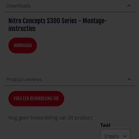
expand_less
Downloads
Nitro Concepts S300 Series - Montage-
instructies
DOWNLOAD
expand_less
Product-reviews
VOEG EEN BEOORDELING TOE
Nog geen beoordeling van dit product.
Taal