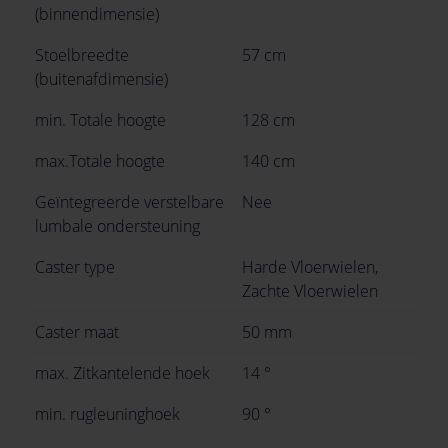
(binnendimensie)
Stoelbreedte
57 cm
(buitenafdimensie)
min. Totale hoogte
128 cm
max.Totale hoogte
140 cm
Geïntegreerde verstelbare
Nee
lumbale ondersteuning
Caster type
Harde Vloerwielen,
Zachte Vloerwielen
Caster maat
50 mm
max. Zitkantelende hoek
14 °
min. rugleuninghoek
90 °