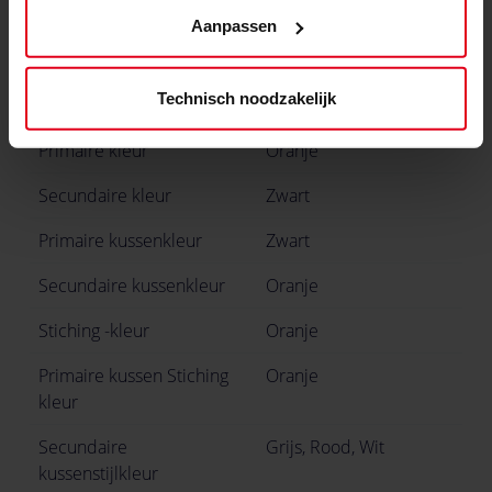
Stoelcertificering
Kantoorstoel
Aanpassen
gecertificeerd met DIN
EN 1335
Technisch noodzakelijk
Kleur
Primaire kleur
Oranje
Secundaire kleur
Zwart
Primaire kussenkleur
Zwart
Secundaire kussenkleur
Oranje
Stiching -kleur
Oranje
Primaire kussen Stiching
Oranje
kleur
Secundaire
Grijs, Rood, Wit
kussenstijlkleur