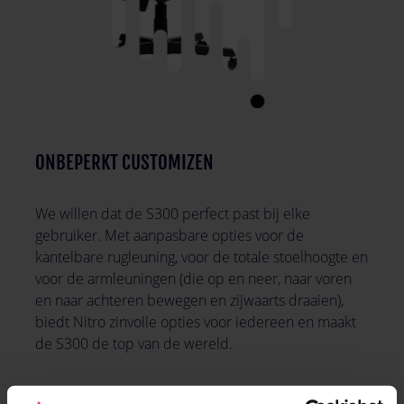
ONBEPERKT CUSTOMIZEN
We willen dat de S300 perfect past bij elke
gebruiker. Met aanpasbare opties voor de
kantelbare rugleuning, voor de totale stoelhoogte en
voor de armleuningen (die op en neer, naar voren
en naar achteren bewegen en zijwaarts draaien),
biedt Nitro zinvolle opties voor iedereen en maakt
de S300 de top van de wereld.