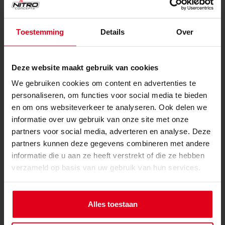
expand_less
Specificaties
Toestemming
Details
Over
Verstelbaarheid
Deze website maakt gebruik van cookies
Verstelbare armleuningen
Ja
We gebruiken cookies om content en advertenties te
Verstelbare hoogte
Ja
personaliseren, om functies voor social media te bieden
en om ons websiteverkeer te analyseren. Ook delen we
Verstelbare rug
Ja
informatie over uw gebruik van onze site met onze
partners voor social media, adverteren en analyse. Deze
Gids voor de
Ja
partners kunnen deze gegevens combineren met andere
veiligheidsgordel
informatie die u aan ze heeft verstrekt of die ze hebben
Kantelfunctie
Ja
verzameld op basis van uw gebruik van hun services.
Certificeringen
Alles toestaan
Gasliftveiligheidsklasse
Klasse 4