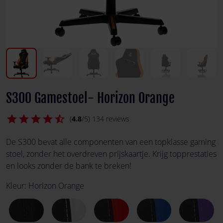
S300 Gamestoel- Horizon Orange
star
star
star
star
star_half
(
4.8
/5) 134 reviews
De S300 bevat alle componenten van een topklasse gaming
stoel, zonder het overdreven prijskaartje. Krijg topprestaties
en looks zonder de bank te breken!
Kleur:
Horizon Orange