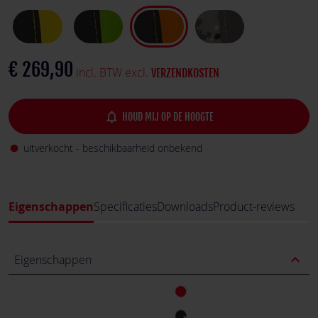
€ 269,90
incl. BTW excl.
VERZENDKOSTEN
notifications_none
HOUD MIJ OP DE HOOGTE
uitverkocht - beschikbaarheid onbekend
fiber_manual_record
Eigenschappen
Specificaties
Downloads
Product-reviews
expand_less
Eigenschappen