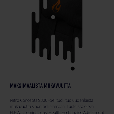
MAKSIMAALISTA MUKAVUUTTA
Nitro Concepts S300 -pelituoli tuo uudenlaista
mukavuutta sinun pelielämään. Tuoleissa oleva
H.E.A.T. -ominaisuus (Health Enchancing Adjustment