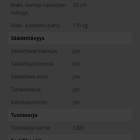
Maks. sisempi käsinojien
55 cm
etäisyys
Maks. suositeltu paino
135 kg
Säädettävyys
Säädettävät käsinojat
Joo
Säädettävä korkeus
Joo
Säädettävä selkä
Joo
Turvavyöopas
Joo
Kallistustoiminto
Joo
Tuotesarja
Tuotesarja/-perhe
S300