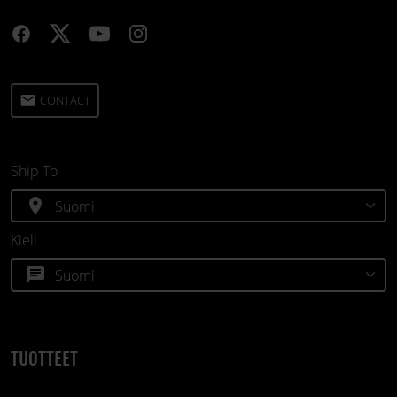
email
CONTACT
Ship To
location_on
Kieli
chat
TUOTTEET