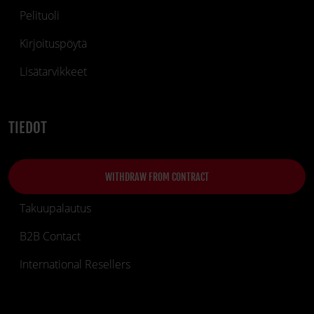
Pelituoli
Kirjoituspöytä
Lisätarvikkeet
TIEDOT
WITHDRAW FROM CONTRACT
Takuupalautus
B2B Contact
International Resellers