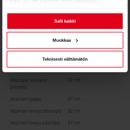
Selkänoja leveys (sisempi)
32 cm
Salli kaikki
Selkänojan leveys
53 cm
(sisempi)
Muokkaa
Korkein istuinasento
59 cm
(säädettävä)
Teknisesti välttämätön
Matalin istuinasento
47 cm
(säädettävä)
Käsinojan korkeus
62 cm
(minimi)
Istuimen syvyys
47 cm
Istuimen leveys (sisempi)
32 cm
Istuimen leveys (ulompi)
57 cm