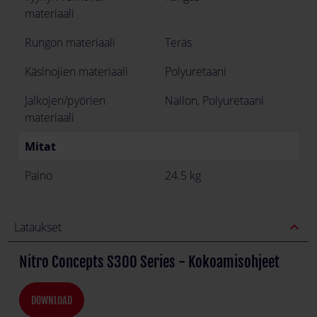
materiaali
Rungon materiaali
Teräs
Käsinojien materiaali
Polyuretaani
Jalkojen/pyörien
Nailon, Polyuretaani
materiaali
Mitat
Paino
24.5 kg
expand_less
Lataukset
Nitro Concepts S300 Series - Kokoamisohjeet
DOWNLOAD