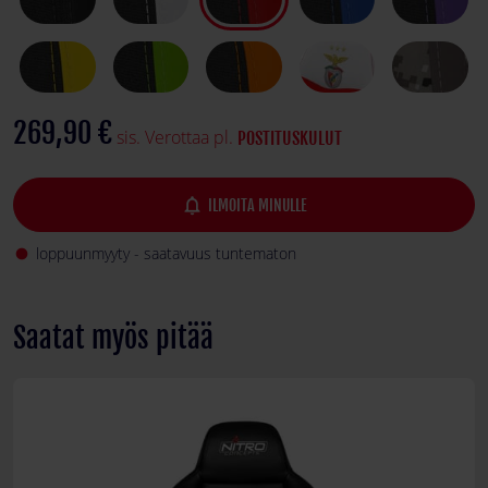
269,90 €
sis. Verottaa pl.
POSTITUSKULUT
notifications_none
ILMOITA MINULLE
loppuunmyyty - saatavuus tuntematon
fiber_manual_record
Saatat myös pitää