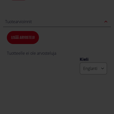
expand_less
Tuotearvioinnit
LISÄÄ ARVOSTELU
Tuotteelle ei ole arvosteluja
Kieli