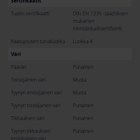
Sertifikaatit
Tuolin sertifikaatti
DIN EN 1335 -säädöksen
mukainen
toimistotuolisertifiointi
Kaasujousen turvaluokka
Luokka 4
Väri
Pääväri
Punainen
Toissijainen väri
Musta
Tyynyn ensisijainen väri
Musta
Tyynyn toissijainen väri
Punainen
Tikkauksen väri
Punainen
Tyynyn tikkauksen
Punainen
ensisijainen väri