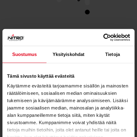
RAJOITTAMATON MUOKATTAVUUS
Haluamme että S300 -pelituoli sopii täydellisesti
Suostumus
Yksityiskohdat
Tietoja
kaikille käyttäjilleen. Siksi pelituolista löytyykin
korkeussäätö, kallistettava selkätuki sekä säädettävät
käsinojat.
Tämä sivusto käyttää evästeitä
Käytämme evästeitä tarjoamamme sisällön ja mainosten
räätälöimiseen, sosiaalisen median ominaisuuksien
tukemiseen ja kävijämäärämme analysoimiseen. Lisäksi
expand_less
Tekniset tiedot
jaamme sosiaalisen median, mainosalan ja analytiikka-
alan kumppaneillemme tietoja siitä, miten käytät
sivustoamme. Kumppanimme voivat yhdistää näitä
Tuolin tekniset tiedot
tietoja muihin tietoihin, joita olet antanut heille tai joita on
Selkänojan korkeus
87 cm
kerätty, kun olet käyttänyt heidän palvelujaan.