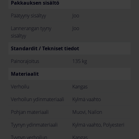
Pakkauksen sisältö
Päätyyny sisältyy
Joo
Lannerangan tyyny
Joo
sisältyy
Standardit / Tekniset tiedot
Painorajoitus
135 kg
Materiaalit
Verhoilu
Kangas
Verhoilun ydinmateriaali
Kylmä vaahto
Pohjan materiaali
Muovi, Nailon
Tyynyn ydinmateriaali
Kylmä vaahto, Polyesteri
Tyynyn verhoilun
Kangas