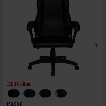
chevron_right
C100 Pelituoli
159,90 €