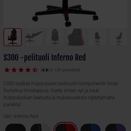
S300 -pelituoli Inferno Red
star
star
star
star
star_half
(
4.8
/5) 134 arvostelut
S300 sisältää huipputason pelituolin komponentit ilman
liioiteltua hintalappua. Hanki omasi nyt ja nauti
huippuluokan laadusta ja mukavuudesta räjäyttämättä
pankkia!
Väri:
Inferno Red