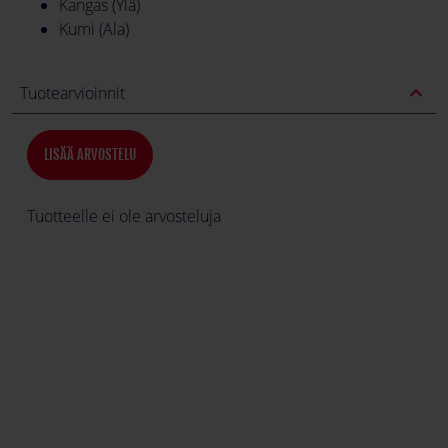
Kangas (Ylä)
Kumi (Ala)
expand_less
Tuotearvioinnit
LISÄÄ ARVOSTELU
Tuotteelle ei ole arvosteluja