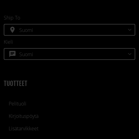
Ship To
location_on
Kieli
chat
TUOTTEET
Pelituoli
Kirjoituspöytä
Lisätarvikkeet