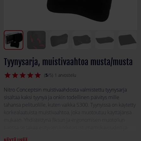
Tyynysarja, muistivaahtoa musta/musta
star
star
star
star
star
(
5
/5) 1 arvostelu
Nitro Conceptsin muistivaahdosta valmistettu tyynysarja
sisältää kaksi tyynyä ja onkin todellinen päivitys mille
tahansa pelituolille, kuten vaikka S300. Tyynyissä on käytetty
korkealaatuista muistivaahtoa, joka muotoutuu käyttäjänsä
mukaan. Yhdistettynä fiksun ja ergonomisen muotoilun
kanssa se takaa erityisen korkean istumamukavuuden ja
vähentää selkärangan kuormitusta pitkienkin istuntojen ajan.
NÄYTÄ LISÄÄ