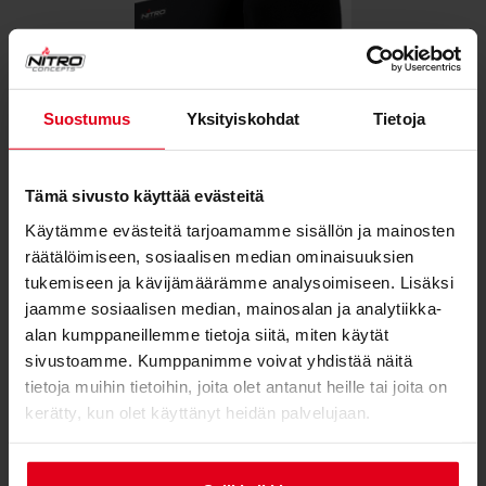
Suostumus
Yksityiskohdat
Tietoja
Tämä sivusto käyttää evästeitä
Käytämme evästeitä tarjoamamme sisällön ja mainosten
räätälöimiseen, sosiaalisen median ominaisuuksien
tukemiseen ja kävijämäärämme analysoimiseen. Lisäksi
jaamme sosiaalisen median, mainosalan ja analytiikka-
KAKSI TYYLIKÄSTÄ TYYNYÄ TAKAA
alan kumppaneillemme tietoja siitä, miten käytät
MUKAVUUDEN
sivustoamme. Kumppanimme voivat yhdistää näitä
tietoja muihin tietoihin, joita olet antanut heille tai joita on
Pakkauksessa on kaksi pehmustetta, jotka on
kerätty, kun olet käyttänyt heidän palvelujaan.
suunniteltu tukemaan niskaa ja lantion aluetta.
Mustat, pestävät kangaspäällysteet on brodeeratti