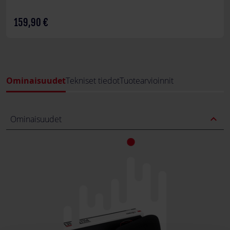
159,90 €
Ominaisuudet
Tekniset tiedot
Tuotearvioinnit
expand_less
Ominaisuudet