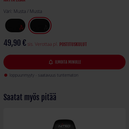
Väri:
Musta / Musta
49,90 €
sis. Verottaa pl.
POSTITUSKULUT
notifications_none
ILMOITA MINULLE
loppuunmyyty - saatavuus tuntematon
fiber_manual_record
Saatat myös pitää