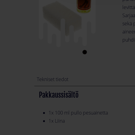
levit
Sarja
sekä p
aineen
puhdi
Tekniset tiedot
Pakkaussisältö
1x 100 ml pullo pesuainetta
1x Liina