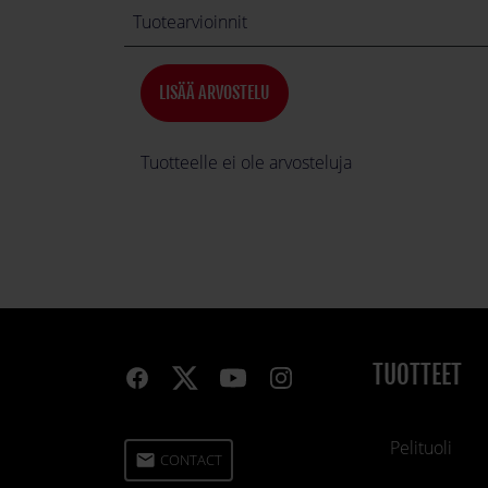
Tuotearvioinnit
LISÄÄ ARVOSTELU
Tuotteelle ei ole arvosteluja
TUOTTEET
Pelituoli
email
CONTACT