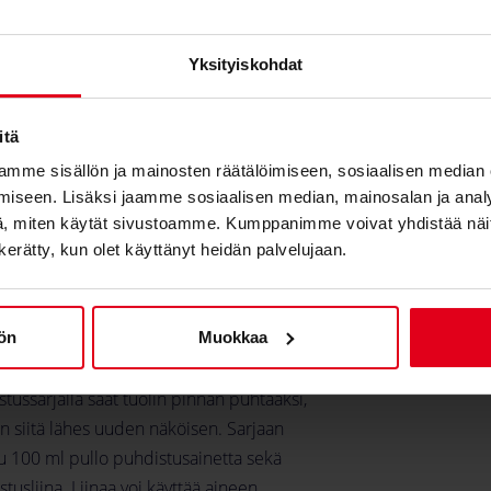
Yksityiskohdat
itä
expand_less
mme sisällön ja mainosten räätälöimiseen, sosiaalisen median
iseen. Lisäksi jaamme sosiaalisen median, mainosalan ja analy
, miten käytät sivustoamme. Kumppanimme voivat yhdistää näitä t
n kerätty, kun olet käyttänyt heidän palvelujaan.
 Concepts keinonahan puhdistussarja
erityisesti Nitro Concepts:n tuoleissa
tyyn keinonahkaan. Sopii käytettäväksi
tön
Muokkaa
muiden valmistajien tuoleille.
tussarjalla saat tuolin pinnan puhtaaksi,
n siitä lähes uuden näköisen. Sarjaan
u 100 ml pullo puhdistusainetta sekä
tusliina. Liinaa voi käyttää aineen