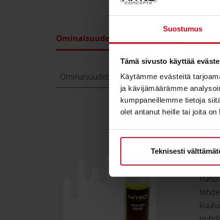
Suostumus
Ominaisuudet
Tekniset tiedot
Tuotearvioinnit
Tämä sivusto käyttää eväste
Ominaisuudet
Käytämme evästeitä tarjoama
ja kävijämäärämme analysoim
kumppaneillemme tietoja siitä
olet antanut heille tai joita o
Nitro
sopii 
käytet
Teknisesti välttämä
myös 
Puhdis
tehde
kuulu
puhdis