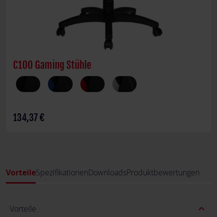
C100 Gaming Stühle
134,37 €
Vorteile
Spezifikationen
Downloads
Produktbewertungen
expand_less
Vorteile