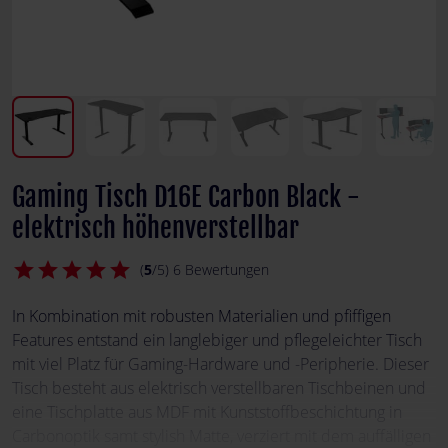
Gaming Tisch D16E Carbon Black -
elektrisch höhenverstellbar
star
star
star
star
star
(
5
/5) 6 Bewertungen
In Kombination mit robusten Materialien und pfiffigen
Features entstand ein langlebiger und pflegeleichter Tisch
mit viel Platz für Gaming-Hardware und -Peripherie. Dieser
Tisch besteht aus elektrisch verstellbaren Tischbeinen und
eine Tischplatte aus MDF mit Kunststoffbeschichtung in
Carbonoptik samt stylish Matte, verziert mit dem auffälligen