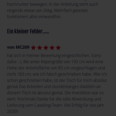
hoch/runter bewegen. In der Anleitung steht auch
nirgends etwas von 26kg. Mehrfach getestet,
funktioniert alles einwandfrei.
Ein kleiner Fehler.....
von MC269
star
star
star
star
star
hat sich in meiner Bewertung eingeschlichen. Sorry
dafür ;-). Bei einer Köpergröße von 192 cm wird eine
Höhe der Arbeitsfläche von 83 cm vorgeschlagen und
nicht 183 cm, wie ich falsch geschrieben habe. Wie ich
schon geschrieben habe, ist der Tisch für mich absolut
genial.Das Arbeiten und stundenlanges daddeln an
diesem Tisch ist absolut genial. Die Investition war es
wert. Nochmals Danke für die tolle Abwicklung und
Lieferung vom Caseking-Team. Viel Erfolg für das Jahr
2020!!