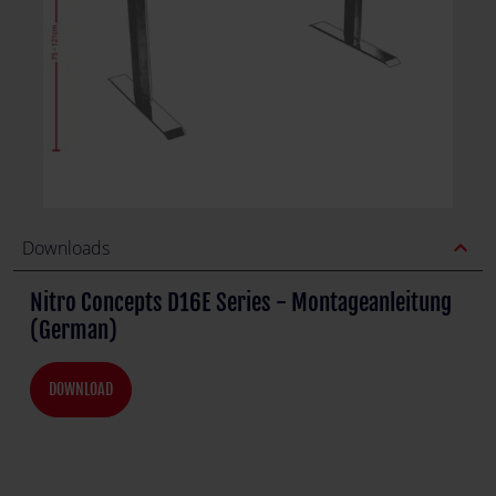
expand_less
Downloads
Nitro Concepts D16E Series - Montageanleitung
(German)
DOWNLOAD