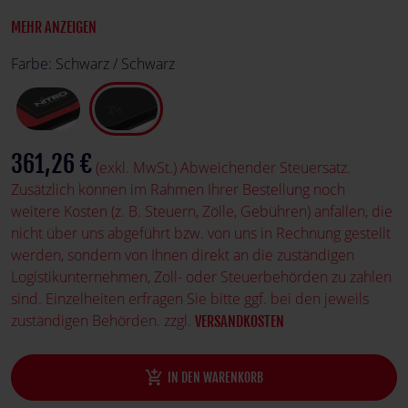
Nitro-Concepts-Logo und -Schriftzug. Der Nitro Concepts
MEHR ANZEIGEN
D16E lässt sich sowohl sitzend als auch stehend nutzen.
Farbe:
Schwarz / Schwarz
361,26 €
(exkl. MwSt.) Abweichender Steuersatz.
Zusätzlich können im Rahmen Ihrer Bestellung noch
weitere Kosten (z. B. Steuern, Zölle, Gebühren) anfallen, die
nicht über uns abgeführt bzw. von uns in Rechnung gestellt
werden, sondern von Ihnen direkt an die zuständigen
Logistikunternehmen, Zoll- oder Steuerbehörden zu zahlen
sind. Einzelheiten erfragen Sie bitte ggf. bei den jeweils
zuständigen Behörden. zzgl.
VERSANDKOSTEN
add_shopping_cart
IN DEN WARENKORB