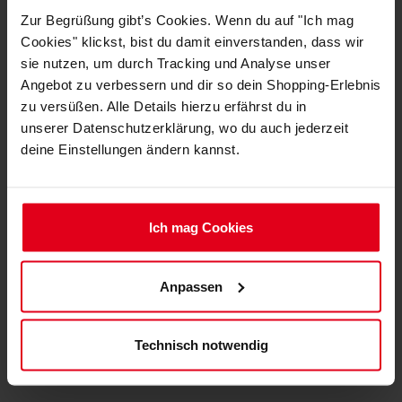
Zur Begrüßung gibt’s Cookies. Wenn du auf "Ich mag
Cookies" klickst, bist du damit einverstanden, dass wir
Die Tischbeine sind aus robustem Stahl gefertigt.
sie nutzen, um durch Tracking und Analyse unser
Die beiden Beine werden oben mit einem starken
Angebot zu verbessern und dir so dein Shopping-Erlebnis
Rahmen verbunden auf denen die Tischplatten
zu versüßen. Alle Details hierzu erfährst du in
befestigt werden. Dank der hochwertigen
unserer Datenschutzerklärung, wo du auch jederzeit
Materialien schafft der Tisch insgesamt eine
deine Einstellungen ändern kannst.
Belastbarkeit von enormen 70 Kilogramm. Die
beiden Beine lassen elektrisch sich um satte 50
Zentimeter von 71 bis 121 Zentimeter in der Höhe
anpassen, um Nutzer jeder Größe eine komfortable
Ich mag Cookies
Sitzhaltung zu bieten. Der Nitro Concepts D16E lässt
sich auch stehend nutzen. Der effiziente Motor
Anpassen
bietet dabei eine stufenlose Verstellbarkeit
(25mm/s). Der Schalter wird leicht erreichbar an der
Unterseite der Tischplatte befestigt. Die Fußkappen
Technisch notwendig
sind verstellbar und sorgen so für Standfestigkeit
auch auf leicht unebenen Böden.