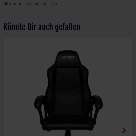
nur noch wenig auf Lager
fiber_manual_record
Könnte Dir auch gefallen
chevron_right