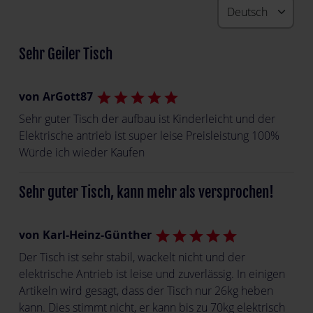
Sehr Geiler Tisch
von ArGott87
star
star
star
star
star
Sehr guter Tisch der aufbau ist Kinderleicht und der
Elektrische antrieb ist super leise Preisleistung 100%
Würde ich wieder Kaufen
Sehr guter Tisch, kann mehr als versprochen!
von Karl-Heinz-Günther
star
star
star
star
star
Der Tisch ist sehr stabil, wackelt nicht und der
elektrische Antrieb ist leise und zuverlässig. In einigen
Artikeln wird gesagt, dass der Tisch nur 26kg heben
kann. Dies stimmt nicht, er kann bis zu 70kg elektrisch