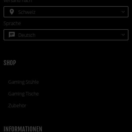
Versand nach
location_on
Sprache
chat
SHOP
Gaming Stühle
Gaming Tische
Zubehör
INFORMATIONEN