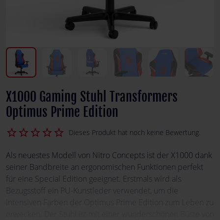
X1000 Gaming Stuhl Transformers
Optimus Prime Edition
star_border
star_border
star_border
star_border
star_border
Dieses Produkt hat noch keine Bewertung.
Als neuestes Modell von Nitro Concepts ist der X1000 dank
seiner Bandbreite an ergonomischen Funktionen perfekt
für eine Special Edition geeignet. Erstmals wird als
Bezugsstoff ein PU-Kunstleder verwendet, um die
intensiven Farben der Optimus Prime Edition zum Leben zu
erwecken. Der Stuhl ist mit einer wunderschönen Büste von