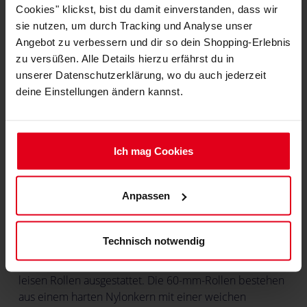
Cookies" klickst, bist du damit einverstanden, dass wir
ideal für den sportorientierten Ansatz von Gaming-
sie nutzen, um durch Tracking und Analyse unser
Stühlen geeignet. Sie können in drei Dimensionen
Angebot zu verbessern und dir so dein Shopping-Erlebnis
bequem eingestellt werden und ermöglichen es jedem
zu versüßen. Alle Details hierzu erfährst du in
Benutzer, sie zu personalisieren. Die Einstellbarkeit der
unserer Datenschutzerklärung, wo du auch jederzeit
Rückenlehne und des Wippmechanismus ist perfekt
deine Einstellungen ändern kannst.
für diejenigen, die beim Spielen zurücklehnen und
entspannen möchten. Die Rückenlehne kann in
Winkeln zwischen 90 und 125 Grad eingestellt werden,
was Ihnen ermöglicht, sich beim Spielen
Ich mag Cookies
zurückzulehnen und zu entspannen oder sogar einen
kurzen Schlaf zu machen!
Anpassen
Für harte und weiche Böden konzipiert
Technisch notwendig
Ein strapazierfähiges Nylon-Fußkreuz bildet die
Grundlage für den X1000. Seine fünf Arme sind mit
leisen Rollen ausgestattet. Die 60-mm-Rollen bestehen
aus einem harten Nylonkern mit einer weichen