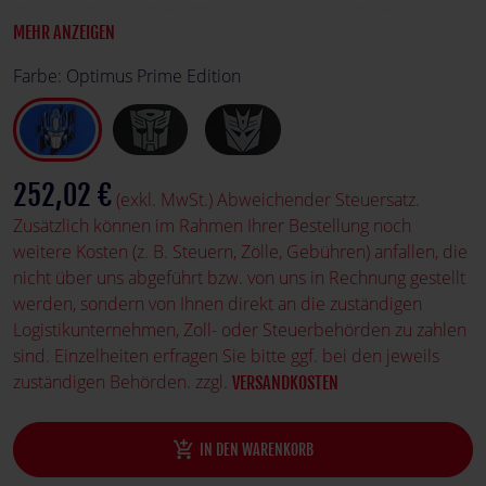
Optimus Prime auf der Rückseite versehen, die den
MEHR ANZEIGEN
Anführer der Autobots episch darstellen und Sie in eine
der größten Franchise-Geschichten der Geschichte
Farbe:
Optimus Prime Edition
eintauchen lassen.
252,02 €
(exkl. MwSt.) Abweichender Steuersatz.
Zusätzlich können im Rahmen Ihrer Bestellung noch
weitere Kosten (z. B. Steuern, Zölle, Gebühren) anfallen, die
nicht über uns abgeführt bzw. von uns in Rechnung gestellt
werden, sondern von Ihnen direkt an die zuständigen
Logistikunternehmen, Zoll- oder Steuerbehörden zu zahlen
sind. Einzelheiten erfragen Sie bitte ggf. bei den jeweils
zuständigen Behörden. zzgl.
VERSANDKOSTEN
add_shopping_cart
IN DEN WARENKORB