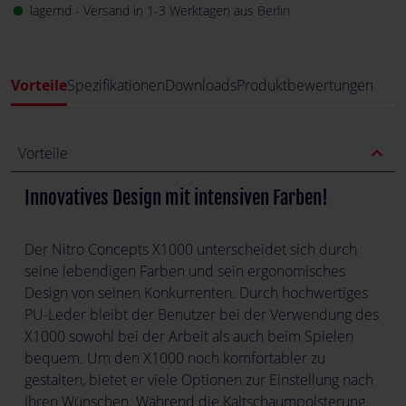
lagernd - Versand in 1-3 Werktagen aus Berlin
fiber_manual_record
Vorteile
Spezifikationen
Downloads
Produktbewertungen
expand_less
Vorteile
Innovatives Design mit intensiven Farben!
Der Nitro Concepts X1000 unterscheidet sich durch
seine lebendigen Farben und sein ergonomisches
Design von seinen Konkurrenten. Durch hochwertiges
PU-Leder bleibt der Benutzer bei der Verwendung des
X1000 sowohl bei der Arbeit als auch beim Spielen
bequem. Um den X1000 noch komfortabler zu
gestalten, bietet er viele Optionen zur Einstellung nach
Ihren Wünschen. Während die Kaltschaumpolsterung