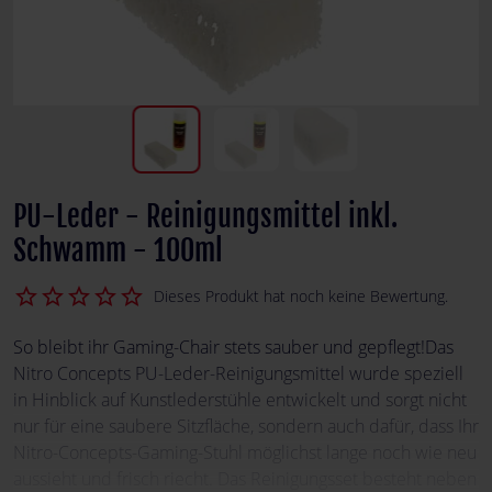
PU-Leder - Reinigungsmittel inkl.
Schwamm - 100ml
star_border
star_border
star_border
star_border
star_border
Dieses Produkt hat noch keine Bewertung.
So bleibt ihr Gaming-Chair stets sauber und gepflegt!Das
Nitro Concepts PU-Leder-Reinigungsmittel wurde speziell
in Hinblick auf Kunstlederstühle entwickelt und sorgt nicht
nur für eine saubere Sitzfläche, sondern auch dafür, dass Ihr
Nitro-Concepts-Gaming-Stuhl möglichst lange noch wie neu
aussieht und frisch riecht. Das Reinigungsset besteht neben