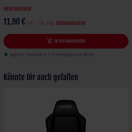
einer 100-ml-Flasche des Reinigungsmittels auch aus einem
MEHR ANZEIGEN
Schwamm. Mit diesem kann die Flüssigkeit aufgetragen,
verteilt und der Stuhl gereinigt werden.
11,90 €
inkl. USt. zzgl.
VERSANDKOSTEN
add_shopping_cart
IN DEN WARENKORB
lagernd - Versand in 1-3 Werktagen aus Berlin
fiber_manual_record
Könnte Dir auch gefallen