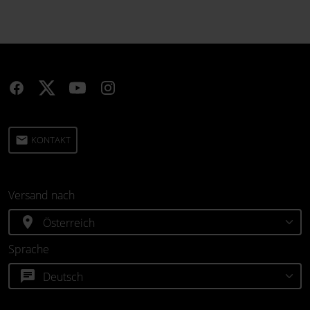
email
KONTAKT
Versand nach
location_on
Sprache
chat