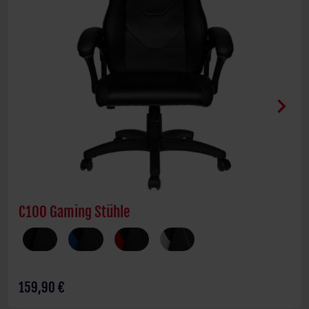
chevron_right
C100 Gaming Stühle
159,90 €