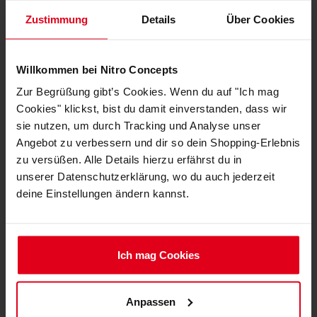
Zustimmung
Details
Über Cookies
Willkommen bei Nitro Concepts
Zur Begrüßung gibt’s Cookies. Wenn du auf "Ich mag
Cookies" klickst, bist du damit einverstanden, dass wir
sie nutzen, um durch Tracking und Analyse unser
Angebot zu verbessern und dir so dein Shopping-Erlebnis
Das Nitro Concepts PU-Leder-Reinigungsmittel
zu versüßen. Alle Details hierzu erfährst du in
eignet sich besonders für Gaming-Stühle mit
unserer Datenschutzerklärung, wo du auch jederzeit
Kunstlederbezug von Nitro Concepts, lässt sich aber
deine Einstellungen ändern kannst.
selbstverständlich auch an Stühlen anderer
Hersteller verwenden, etwa von noblechairs. Es
sorgt für saubere Sitz- und Rückenflächen und lässt
Ich mag Cookies
den Gaming-Thron in frischem Glanz erstrahlen. Das
Reinigungsset besteht neben einer 100-ml-Flasche
des Reinigungsmittels auch aus einem Schwamm.
Anpassen
Mit diesem kann die Flüssigkeit aufgetragen, verteilt