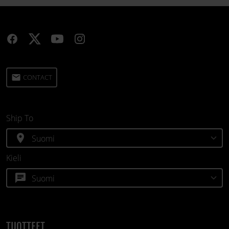
email
CONTACT
Ship To
location_on
Kieli
chat
TUOTTEET