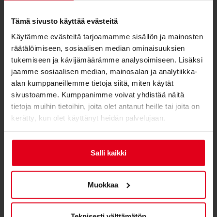
Yhdenmukaisuus
Tämä sivusto käyttää evästeitä
Yhdenmukaisuusasiakirjat
Nitro Concepts LED-
Käytämme evästeitä tarjoamamme sisällön ja mainosten
nauhat
räätälöimiseen, sosiaalisen median ominaisuuksien
Vaatimustenmukaisuus ja
tukemiseen ja kävijämäärämme analysoimiseen. Lisäksi
turvallisuus
jaamme sosiaalisen median, mainosalan ja analytiikka-
alan kumppaneillemme tietoja siitä, miten käytät
Valmistajan tiedot
Pro Gamersware GmbH
sivustoamme. Kumppanimme voivat yhdistää näitä
Gaußstraße 1, 10589
tietoja muihin tietoihin, joita olet antanut heille tai joita on
Berlin, Germany
kerätty, kun olet käyttänyt heidän palvelujaan.
info@gamersware.com
vastuuhenkilö
Pro Gamersware GmbH
Salli kaikki
Gaußstraße 1, 10589
Berlin, Germany
info@gamersware.com
Muokkaa
Mitat
Teknisesti välttämätön