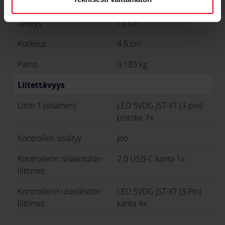
Pituus / syvyys
16.5 cm
Leveys
12 cm
Korkeus
4.5 cm
Paino
0.183 kg
Liitettävyys
Liitin 1 (sisäinen)
LED 5VDG JST-XT (3-pin)
pistoke 1x
Kontrolleri sisältyy
Joo
Kontrollerin sisääntulon
2.0 USB-C kanta 1x
liittimet
Kontrollerin uloslähdön
LED 5VDG JST-XT (3-Pin)
liittimet
kanta 4x