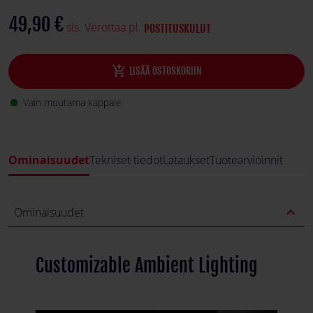
49,90 €
sis. Verottaa pl.
POSTITUSKULUT
add_shopping_cart
LISÄÄ OSTOSKORIIN
Vain muutama kappale
fiber_manual_record
Ominaisuudet
Tekniset tiedot
Lataukset
Tuotearvioinnit
expand_less
Ominaisuudet
Customizable Ambient Lighting