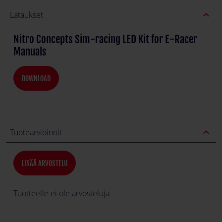
expand_less
Lataukset
Nitro Concepts Sim-racing LED Kit for E-Racer
Manuals
DOWNLOAD
expand_less
Tuotearvioinnit
LISÄÄ ARVOSTELU
Tuotteelle ei ole arvosteluja