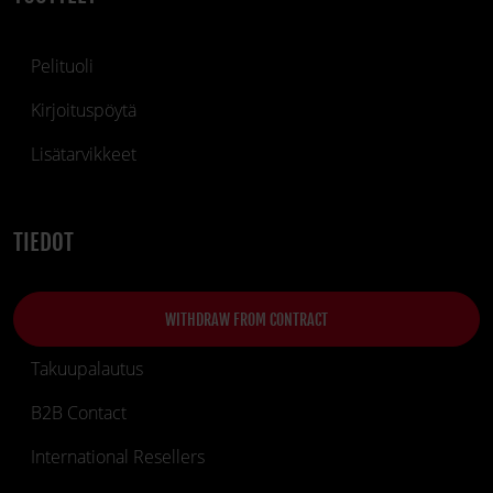
Pelituoli
Kirjoituspöytä
Lisätarvikkeet
TIEDOT
WITHDRAW FROM CONTRACT
Takuupalautus
B2B Contact
International Resellers