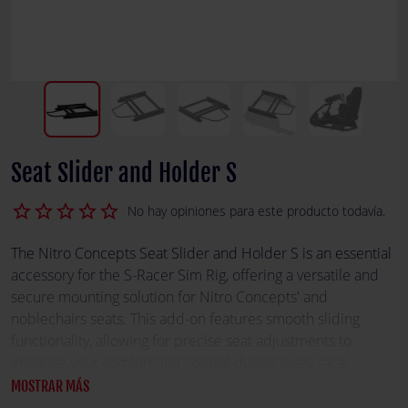
Seat Slider and Holder S
star_border
star_border
star_border
star_border
star_border
No hay opiniones para este producto todavía.
The Nitro Concepts Seat Slider and Holder S is an essential
accessory for the S-Racer Sim Rig, offering a versatile and
secure mounting solution for Nitro Concepts' and
noblechairs seats. This add-on features smooth sliding
functionality, allowing for precise seat adjustments to
enhance your comfort and control during every race.
MOSTRAR MÁS