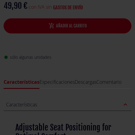
49,90 €
con IVA sin
GASTOS DE ENVÍO
add_shopping_cart
AÑADIR AL CARRITO
sólo algunas unidades
fiber_manual_record
Características
Especificaciones
Descargas
Comentario
expand_less
Características
Adjustable Seat Positioning for