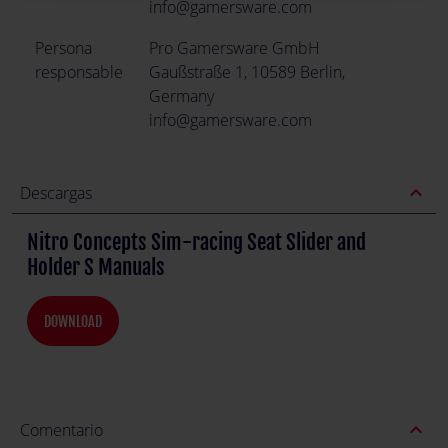
info@gamersware.com
Persona
Pro Gamersware GmbH
responsable
Gaußstraße 1, 10589 Berlin,
Germany
info@gamersware.com
expand_less
Descargas
Nitro Concepts Sim-racing Seat Slider and
Holder S Manuals
DOWNLOAD
expand_less
Comentario