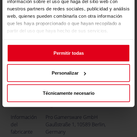
información sobre el uso que haga del sitio web con
Profundidad
nuestros partners de redes sociales, publicidad y análisis
Ancho
50 cm
web, quienes pueden combinarla con otra información
que les haya proporcionado o que hayan recopilado a
Altura
10 cm
partir del uso que haya hecho de sus servicios.
Peso
5.1 kg
Materiales
Permitir todas
Materiales
Acero
Personalizar
Conformidad
Documentos
Cockpit de simulación de carreras
Técnicamente necesario
de
Nitro Concepts Conformidad y
Conformidad
seguridad
Información
Pro Gamersware GmbH
del
Gaußstraße 1, 10589 Berlin,
fabricante
Germany