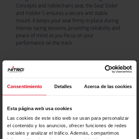
Concepts and noblechairs seat, the Seat Slider
and Holder S ensures a secure and stable
mount. It keeps your seat firmly in place during
intense racing sessions, providing reliability and
peace of mind as you focus on your
performance on the track.
expand_less
Especificaciones
Consentimiento
Detalles
Acerca de las cookies
Color
Color
Negro
Principal
Esta página web usa cookies
Las cookies de este sitio web se usan para personalizar
Dimensiones
el contenido y los anuncios, ofrecer funciones de redes
sociales y analizar el tráfico. Además, compartimos
Longitud /
38 cm