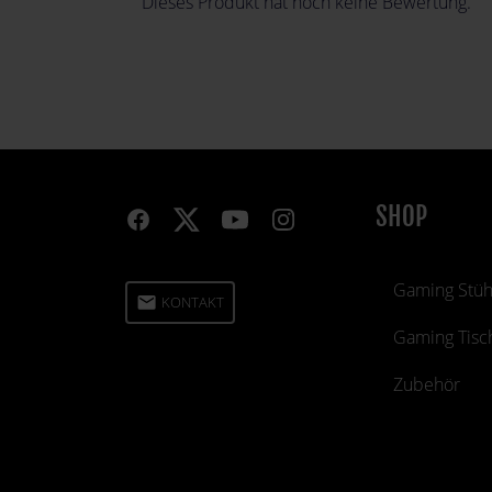
Dieses Produkt hat noch keine Bewertung.
SHOP
Gaming Stüh
email
KONTAKT
Gaming Tisc
Zubehör