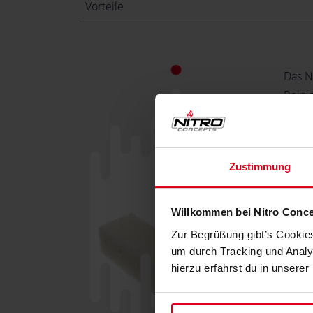
Vorteile
Das N
Reini
Gamin
Nitro 
selbs
Zustimmung
Herst
Es so
und l
Willkommen bei Nitro Conc
Glanz
Zur Begrüßung gibt’s Cookies
neben
um durch Tracking und Analys
Reini
hierzu erfährst du in unsere
Mit d
vertei