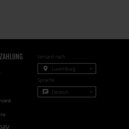
EZAHLUNG
Versand nach
location_on
Sprache
chat